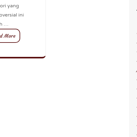
ori yang
versial ini
ah …
d More