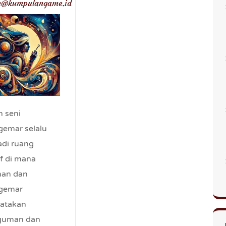
n@kumpulangame.id
 seni
emar selalu
di ruang
if di mana
man dan
gemar
atakan
guman dan