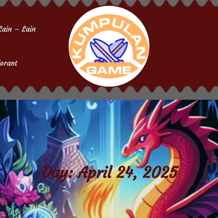
Lain – Lain
orant
Day:
April 24, 2025