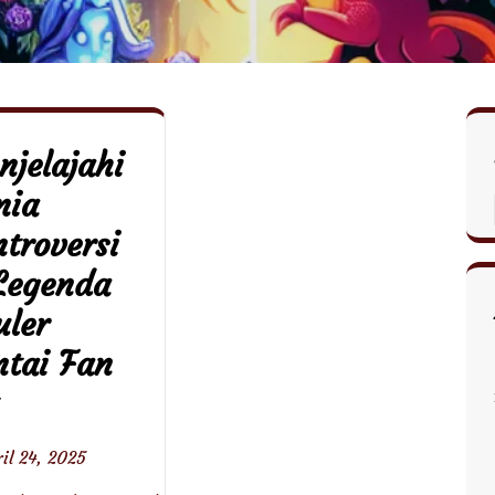
jelajahi
nia
troversi
Legenda
uler
ntai Fan
il 24, 2025