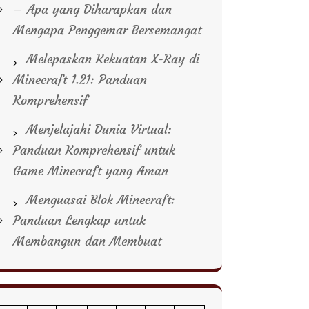
– Apa yang Diharapkan dan
Mengapa Penggemar Bersemangat
Melepaskan Kekuatan X-Ray di
Minecraft 1.21: Panduan
Komprehensif
Menjelajahi Dunia Virtual:
Panduan Komprehensif untuk
Game Minecraft yang Aman
Menguasai Blok Minecraft:
Panduan Lengkap untuk
Membangun dan Membuat