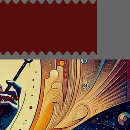
genda