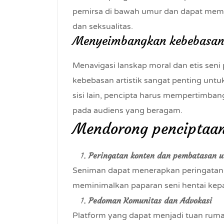
pemirsa di bawah umur dan dapat mem
dan seksualitas.
Menyeimbangkan kebebasan 
Menavigasi lanskap moral dan etis seni 
kebebasan artistik sangat penting unt
sisi lain, pencipta harus mempertimba
pada audiens yang beragam.
Mendorong penciptaan
Peringatan konten dan pembatasan u
Seniman dapat menerapkan peringatan 
meminimalkan paparan seni hentai kepa
Pedoman Komunitas dan Advokasi
Platform yang dapat menjadi tuan ru