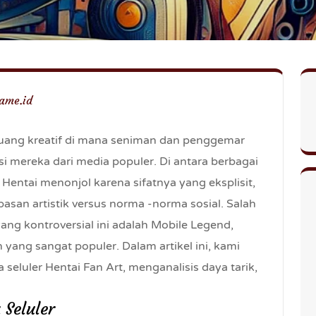
ame.id
ruang kreatif di mana seniman dan penggemar
 mereka dari media populer. Di antara berbagai
entai menonjol karena sifatnya yang eksplisit,
san artistik versus norma -norma sosial. Salah
ang kontroversial ini adalah Mobile Legend,
ang sangat populer. Dalam artikel ini, kami
 seluler Hentai Fan Art, menganalisis daya tarik,
Seluler