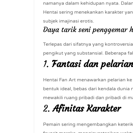
namanya dalam kehidupan nyata. Dalam
Hentai sering menekankan karakter y
subjek imajinasi erotis.
Daya tarik seni penggemar h
Terlepas dari sifatnya yang kontroversia
pengikut yang substansial. Beberapa fak
1.
Fantasi dan pelaria
Hentai Fan Art menawarkan pelarian ke
bentuk ideal, bebas dari kendala dunia 
mewakili ruang pribadi dan pribadi di 
2.
Afinitas Karakter
Pemain sering mengembangkan keterika