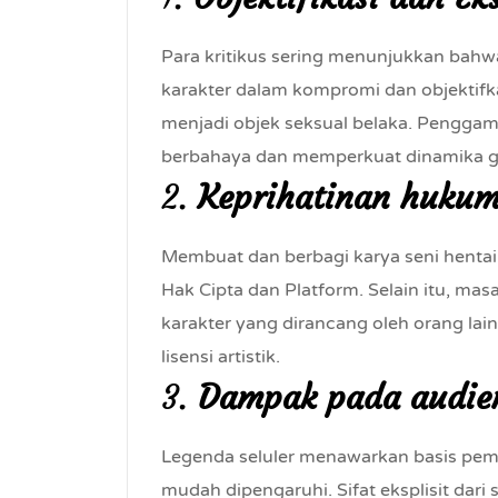
Para kritikus sering menunjukkan bah
karakter dalam kompromi dan objektif
menjadi objek seksual belaka. Penggam
berbahaya dan memperkuat dinamika g
2.
Keprihatinan hukum
Membuat dan berbagi karya seni henta
Hak Cipta dan Platform. Selain itu, ma
karakter yang dirancang oleh orang la
lisensi artistik.
3.
Dampak pada audien
Legenda seluler menawarkan basis pem
mudah dipengaruhi. Sifat eksplisit dari