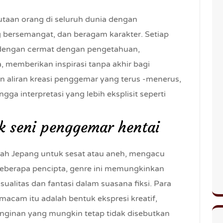
utaan orang di seluruh dunia dengan
 bersemangat, dan beragam karakter. Setiap
dengan cermat dengan pengetahuan,
 memberikan inspirasi tanpa akhir bagi
n aliran kreasi penggemar yang terus -menerus,
ngga interpretasi yang lebih eksplisit seperti
lik seni penggemar hentai
tilah Jepang untuk sesat atau aneh, mengacu
i beberapa pencipta, genre ini memungkinkan
alitas dan fantasi dalam suasana fiksi. Para
cam itu adalah bentuk ekspresi kreatif,
einginan yang mungkin tetap tidak disebutkan