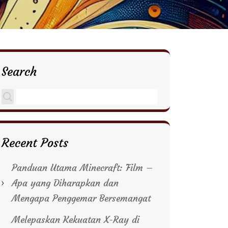
Search
Recent Posts
Panduan Utama Minecraft: Film –
Apa yang Diharapkan dan
Mengapa Penggemar Bersemangat
Melepaskan Kekuatan X-Ray di