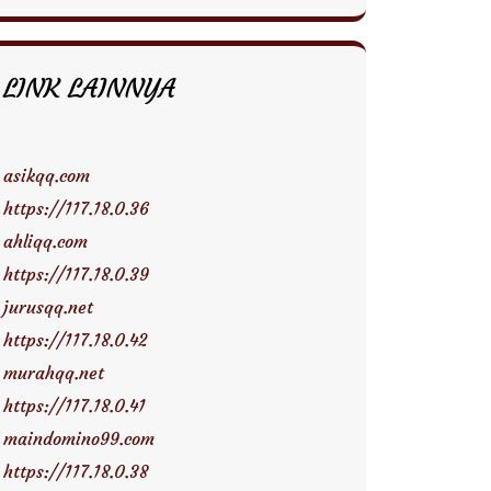
LINK LAINNYA
asikqq.com
https://117.18.0.36
ahliqq.com
https://117.18.0.39
jurusqq.net
https://117.18.0.42
murahqq.net
https://117.18.0.41
maindomino99.com
https://117.18.0.38