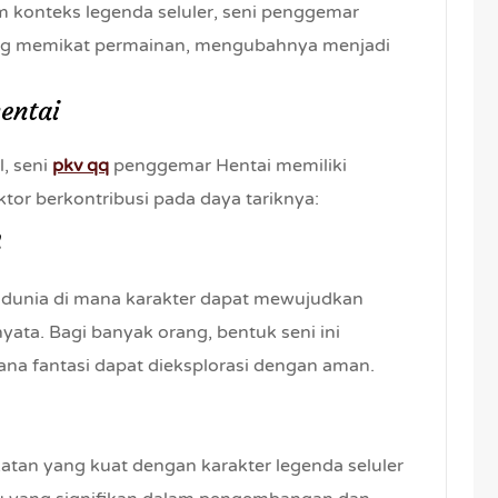
 konteks legenda seluler, seni penggemar
ang memikat permainan, mengubahnya menjadi
entai
l, seni
pkv qq
penggemar Hentai memiliki
tor berkontribusi pada daya tariknya:
n
 dunia di mana karakter dapat mewujudkan
nyata. Bagi banyak orang, bentuk seni ini
mana fantasi dapat dieksplorasi dengan aman.
tan yang kuat dengan karakter legenda seluler