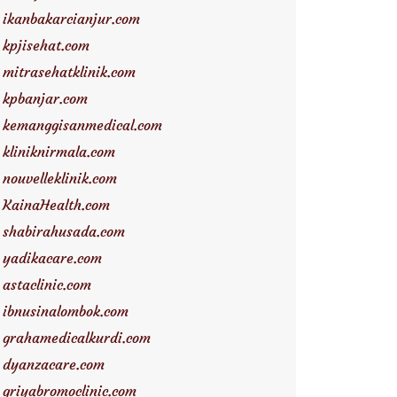
ikanbakarcianjur.com
kpjisehat.com
mitrasehatklinik.com
kpbanjar.com
kemanggisanmedical.com
kliniknirmala.com
nouvelleklinik.com
KainaHealth.com
shabirahusada.com
yadikacare.com
astaclinic.com
ibnusinalombok.com
grahamedicalkurdi.com
dyanzacare.com
griyabromoclinic.com