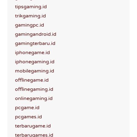
tipsgaming.id
trikgaming.id
gamingpc.id
gamingandroid.id
gamingterbaru.id
iphonegame.id
iphonegaming.id
mobilegaming.id
offlinegame.id
offlinegaming.id
onlinegaming.id
pcgame.id
pcgames.id
terbarugame.id
terbarugames.id