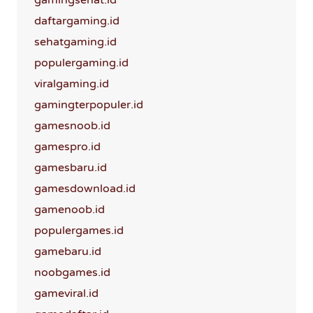
gamingsehat.id
daftargaming.id
sehatgaming.id
populergaming.id
viralgaming.id
gamingterpopuler.id
gamesnoob.id
gamespro.id
gamesbaru.id
gamesdownload.id
gamenoob.id
populergames.id
gamebaru.id
noobgames.id
gameviral.id