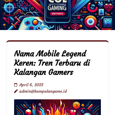
Nama Mobile Legend
Keren: Tren Terbaru di
Kalangan Gamers
April 6, 2025
admin@kumpulangame.id