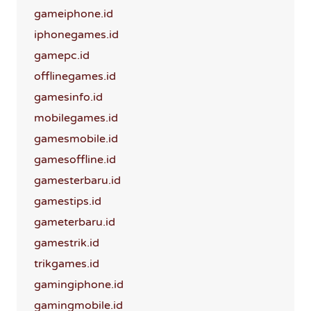
gameiphone.id
iphonegames.id
gamepc.id
offlinegames.id
gamesinfo.id
mobilegames.id
gamesmobile.id
gamesoffline.id
gamesterbaru.id
gamestips.id
gameterbaru.id
gamestrik.id
trikgames.id
gamingiphone.id
gamingmobile.id