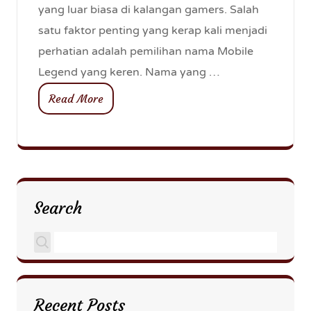
yang luar biasa di kalangan gamers. Salah
satu faktor penting yang kerap kali menjadi
perhatian adalah pemilihan nama Mobile
Legend yang keren. Nama yang …
Read More
Search
Recent Posts