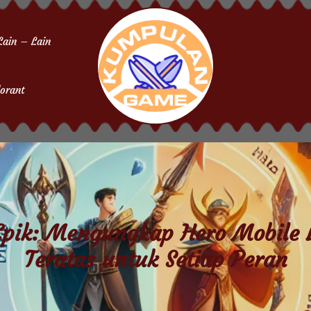
Lain – Lain
orant
 Epik: Mengungkap Hero Mobile 
Teratas untuk Setiap Peran