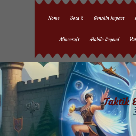
Skip
to
Home
Dota 2
Genshin Impact
content
(Press
Minecraft
Mobile Legend
Val
Enter)
Taktik