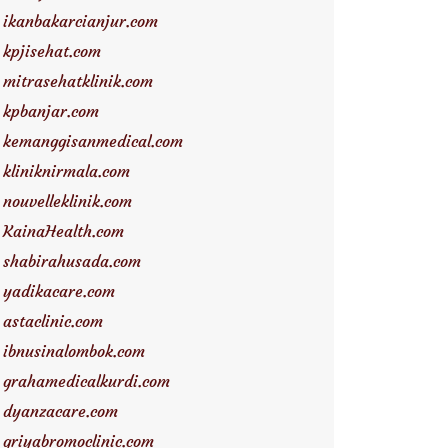
ikanbakarcianjur.com
kpjisehat.com
mitrasehatklinik.com
kpbanjar.com
kemanggisanmedical.com
kliniknirmala.com
nouvelleklinik.com
KainaHealth.com
shabirahusada.com
yadikacare.com
astaclinic.com
ibnusinalombok.com
grahamedicalkurdi.com
dyanzacare.com
griyabromoclinic.com