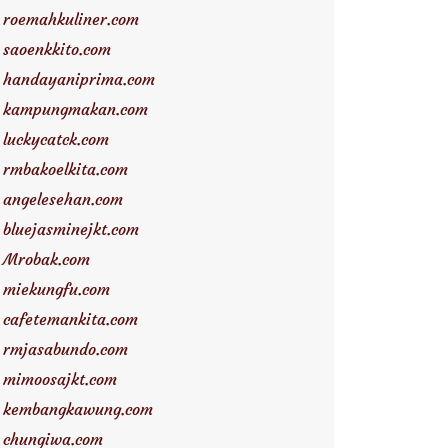
roemahkuliner.com
saoenkkito.com
handayaniprima.com
kampungmakan.com
luckycatck.com
rmbakoelkita.com
angelesehan.com
bluejasminejkt.com
Mrobak.com
miekungfu.com
cafetemankita.com
rmjasabundo.com
mimoosajkt.com
kembangkawung.com
chungiwa.com