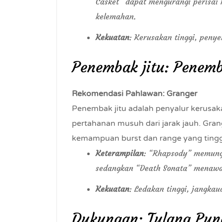
Casket” dapat mengurangi perisa
kelemahan.
Kekuatan
: Kerusakan tinggi, peny
Penembak jitu: Penemb
Rekomendasi Pahlawan: Granger
Penembak jitu adalah penyalur kerus
pertahanan musuh dari jarak jauh. Gra
kemampuan burst dan range yang tingg
Keterampilan
: “Rhapsody” memung
sedangkan “Death Sonata” menawar
Kekuatan
: Ledakan tinggi, jangkaua
Dukungan: Tulang Pun