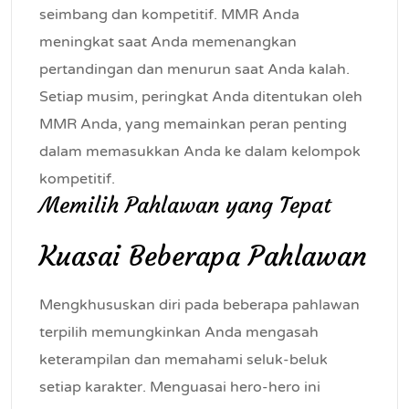
seimbang dan kompetitif. MMR Anda
meningkat saat Anda memenangkan
pertandingan dan menurun saat Anda kalah.
Setiap musim, peringkat Anda ditentukan oleh
MMR Anda, yang memainkan peran penting
dalam memasukkan Anda ke dalam kelompok
kompetitif.
Memilih Pahlawan yang Tepat
Kuasai Beberapa Pahlawan
Mengkhususkan diri pada beberapa pahlawan
terpilih memungkinkan Anda mengasah
keterampilan dan memahami seluk-beluk
setiap karakter. Menguasai hero-hero ini