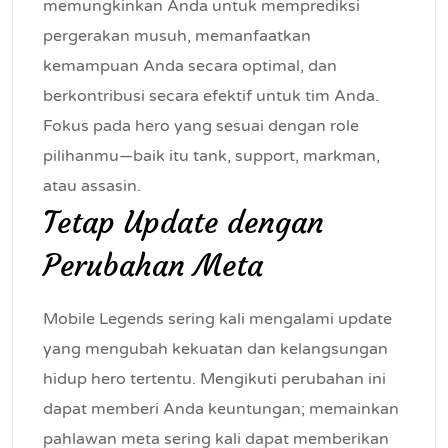
memungkinkan Anda untuk memprediksi
pergerakan musuh, memanfaatkan
kemampuan Anda secara optimal, dan
berkontribusi secara efektif untuk tim Anda.
Fokus pada hero yang sesuai dengan role
pilihanmu—baik itu tank, support, markman,
atau assasin.
Tetap Update dengan
Perubahan Meta
Mobile Legends sering kali mengalami update
yang mengubah kekuatan dan kelangsungan
hidup hero tertentu. Mengikuti perubahan ini
dapat memberi Anda keuntungan; memainkan
pahlawan meta sering kali dapat memberikan