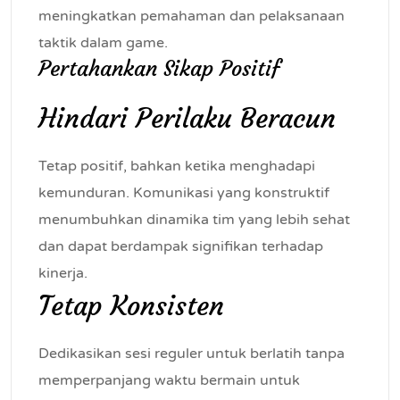
meningkatkan pemahaman dan pelaksanaan
taktik dalam game.
Pertahankan Sikap Positif
Hindari Perilaku Beracun
Tetap positif, bahkan ketika menghadapi
kemunduran. Komunikasi yang konstruktif
menumbuhkan dinamika tim yang lebih sehat
dan dapat berdampak signifikan terhadap
kinerja.
Tetap Konsisten
Dedikasikan sesi reguler untuk berlatih tanpa
memperpanjang waktu bermain untuk