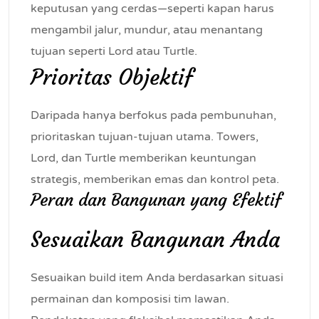
keputusan yang cerdas—seperti kapan harus
mengambil jalur, mundur, atau menantang
tujuan seperti Lord atau Turtle.
Prioritas Objektif
Daripada hanya berfokus pada pembunuhan,
prioritaskan tujuan-tujuan utama. Towers,
Lord, dan Turtle memberikan keuntungan
strategis, memberikan emas dan kontrol peta.
Peran dan Bangunan yang Efektif
Sesuaikan Bangunan Anda
Sesuaikan build item Anda berdasarkan situasi
permainan dan komposisi tim lawan.