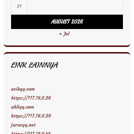
31
AUGUST 2026
« Jul
LINK LAINNYA
asikqq.com
https://117.18.0.36
ahliqq.com
https://117.18.0.39
jurusqq.net
https://117.18.0.42