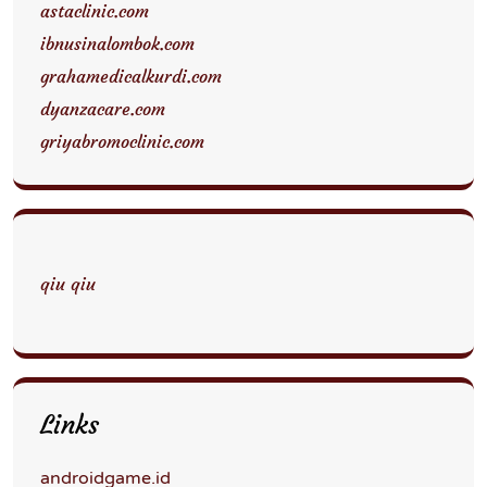
astaclinic.com
ibnusinalombok.com
grahamedicalkurdi.com
dyanzacare.com
griyabromoclinic.com
qiu qiu
Links
androidgame.id