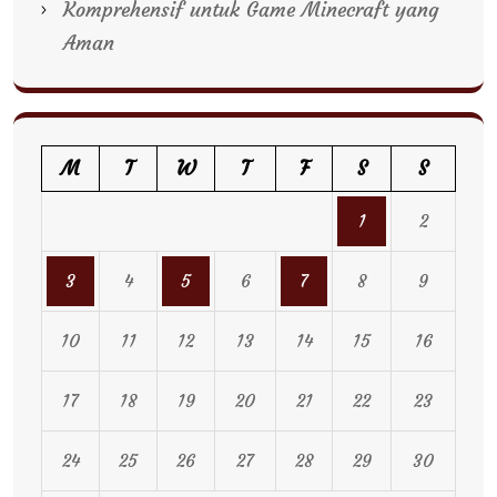
Komprehensif untuk Game Minecraft yang
Aman
M
T
W
T
F
S
S
1
2
3
4
5
6
7
8
9
10
11
12
13
14
15
16
17
18
19
20
21
22
23
24
25
26
27
28
29
30