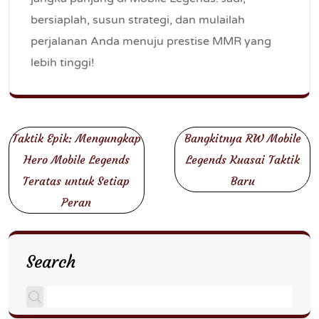
bersiaplah, susun strategi, dan mulailah
perjalanan Anda menuju prestise MMR yang
lebih tinggi!
Post
Taktik Epik: Mengungkap
Bangkitnya RW Mobile
navigation
Hero Mobile Legends
Legends Kuasai Taktik
Teratas untuk Setiap
Baru
Peran
Search