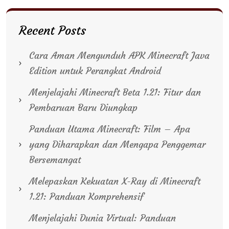
Recent Posts
Cara Aman Mengunduh APK Minecraft Java
Edition untuk Perangkat Android
Menjelajahi Minecraft Beta 1.21: Fitur dan
Pembaruan Baru Diungkap
Panduan Utama Minecraft: Film – Apa
yang Diharapkan dan Mengapa Penggemar
Bersemangat
Melepaskan Kekuatan X-Ray di Minecraft
1.21: Panduan Komprehensif
Menjelajahi Dunia Virtual: Panduan