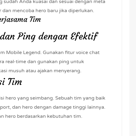
ng sudah Anda kuasai dan sesuai dengan meta
r dan mencoba hero baru jika diperlukan.
erjasama Tim
 dan Ping dengan Efektif
m Mobile Legend. Gunakan fitur voice chat
ra real-time dan gunakan ping untuk
okasi musuh atau ajakan menyerang.
si Tim
i hero yang seimbang. Sebuah tim yang baik
upport, dan hero dengan damage tinggi lainnya.
an hero berdasarkan kebutuhan tim.