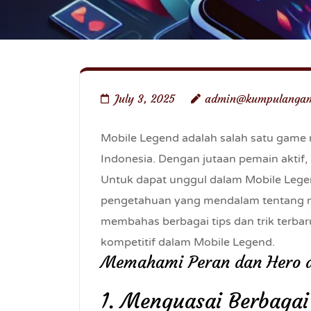
July 3, 2025
admin@kumpulangam
Mobile Legend adalah salah satu game m
Indonesia. Dengan jutaan pemain aktif, 
Untuk dapat unggul dalam Mobile Legend
pengetahuan yang mendalam tentang mek
membahas berbagai tips dan trik terb
kompetitif dalam Mobile Legend.
Memahami Peran dan Hero 
1. Menguasai Berbagai