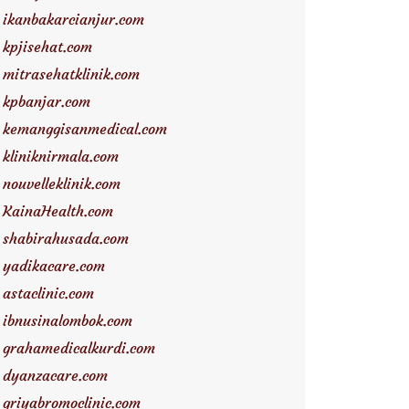
ikanbakarcianjur.com
kpjisehat.com
mitrasehatklinik.com
kpbanjar.com
kemanggisanmedical.com
kliniknirmala.com
nouvelleklinik.com
KainaHealth.com
shabirahusada.com
yadikacare.com
astaclinic.com
ibnusinalombok.com
grahamedicalkurdi.com
dyanzacare.com
griyabromoclinic.com