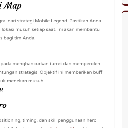
si Map
al dari strategi Mobile Legend. Pastikan Anda
ti lokasi musuh setiap saat. Ini akan membantu
s bagi tim Anda.
h pada menghancurkan turret dan memperoleh
tungan strategis. Objektif ini memberikan buff
tuk menekan musuh.
u
ro
tioning, timing, dan skill penggunaan hero