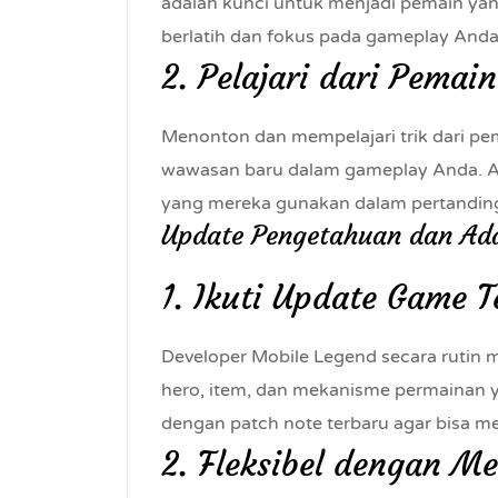
adalah kunci untuk menjadi pemain yan
berlatih dan fokus pada gameplay Anda
2. Pelajari dari Pemain
Menonton dan mempelajari trik dari pe
wawasan baru dalam gameplay Anda. Ama
yang mereka gunakan dalam pertandin
Update Pengetahuan dan Ad
1. Ikuti Update Game T
Developer Mobile Legend secara ruti
hero, item, dan mekanisme permainan y
dengan patch note terbaru agar bisa m
2. Fleksibel dengan Me