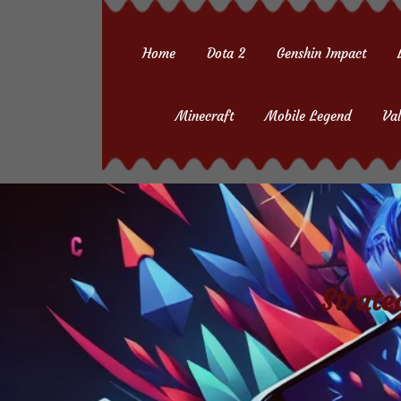
Skip
to
Home
Dota 2
Genshin Impact
content
(Press
Minecraft
Mobile Legend
Val
Enter)
Strate