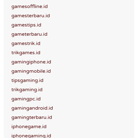
gamesoffline.id
gamesterbaru.id
gamestips.id
gameterbaru.id
gamestrik.id
trikgames.id
gamingiphone.id
gamingmobile.id
tipsgaming.id
trikgaming.id
gamingpc.id
gamingandroid.id
gamingterbaru.id
iphonegame.id
iphonegaming.id