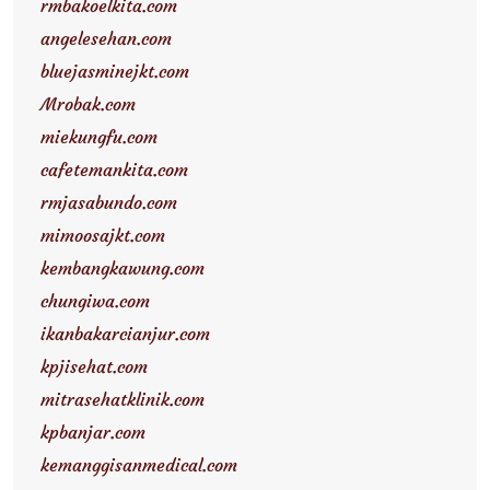
rmbakoelkita.com
angelesehan.com
bluejasminejkt.com
Mrobak.com
miekungfu.com
cafetemankita.com
rmjasabundo.com
mimoosajkt.com
kembangkawung.com
chungiwa.com
ikanbakarcianjur.com
kpjisehat.com
mitrasehatklinik.com
kpbanjar.com
kemanggisanmedical.com