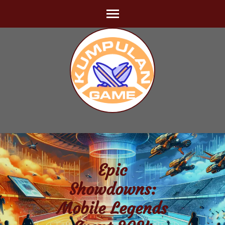
Skip
to
content
(Press
Enter)
Epic
Showdowns:
Mobile Legends