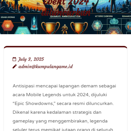
Event 2024
diluncurkan
July 3, 2025
admin@kumpulangame.id
Antisipasi mencapai lapangan demam sebagai
acara Mobile Legends untuk 2024, dijuluki
“Epic Showdowns,” secara resmi diluncurkan.
Dikenal karena kedalaman strategis dan
gameplay yang menggembirakan, legenda
seluler terus memikat jutaan orang di seluruh