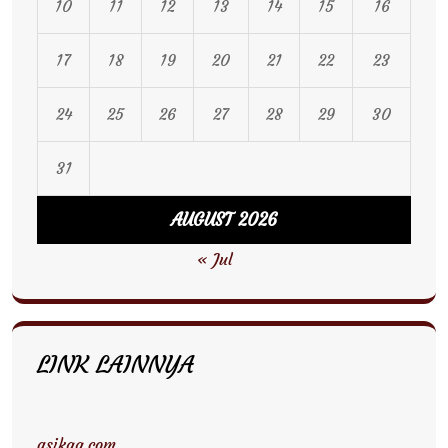
10
11
12
13
14
15
16
17
18
19
20
21
22
23
24
25
26
27
28
29
30
31
AUGUST 2026
« Jul
LINK LAINNYA
asikqq.com