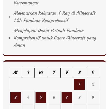
Bersemangat
Melepaskan Kekuatan X-Ray di Minecraft
1.21: Panduan Komprehensif
Menjelajahi Dunia Virtual: Panduan
Komprehensif untuk Game Minecraft yang
Aman
M
T
W
T
F
S
S
1
2
3
4
5
6
7
8
9