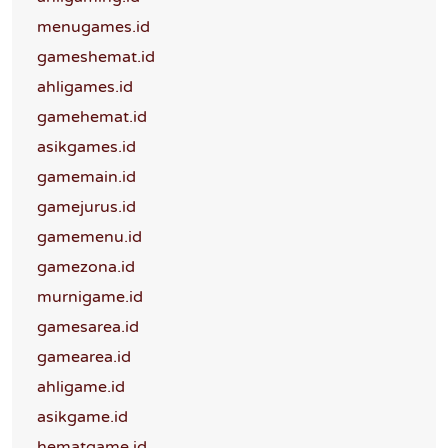
menugames.id
gameshemat.id
ahligames.id
gamehemat.id
asikgames.id
gamemain.id
gamejurus.id
gamemenu.id
gamezona.id
murnigame.id
gamesarea.id
gamearea.id
ahligame.id
asikgame.id
hematgame.id