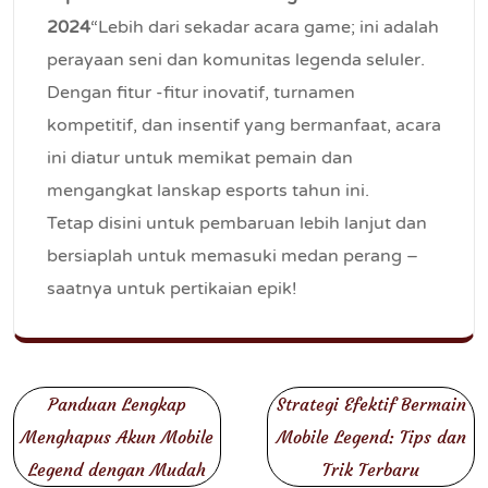
2024
“Lebih dari sekadar acara game; ini adalah
perayaan seni dan komunitas legenda seluler.
Dengan fitur -fitur inovatif, turnamen
kompetitif, dan insentif yang bermanfaat, acara
ini diatur untuk memikat pemain dan
mengangkat lanskap esports tahun ini.
Tetap disini untuk pembaruan lebih lanjut dan
bersiaplah untuk memasuki medan perang –
saatnya untuk pertikaian epik!
Post
Panduan Lengkap
Strategi Efektif Bermain
navigation
Menghapus Akun Mobile
Mobile Legend: Tips dan
Legend dengan Mudah
Trik Terbaru