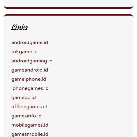
Links
androidgame.id
trikgame.id
androidgaming.id
gameandroid.id
gameiphone.id
iphonegames.id
gamepc.id
offlinegames.id
gamesinfo.id
mobilegames.id
gamesmobile.id