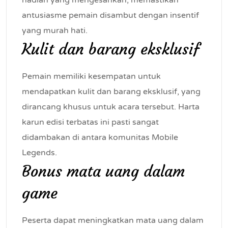
hadiah yang mengesankan, memastikan
antusiasme pemain disambut dengan insentif
yang murah hati.
Kulit dan barang eksklusif
Pemain memiliki kesempatan untuk
mendapatkan kulit dan barang eksklusif, yang
dirancang khusus untuk acara tersebut. Harta
karun edisi terbatas ini pasti sangat
didambakan di antara komunitas Mobile
Legends.
Bonus mata uang dalam
game
Peserta dapat meningkatkan mata uang dalam