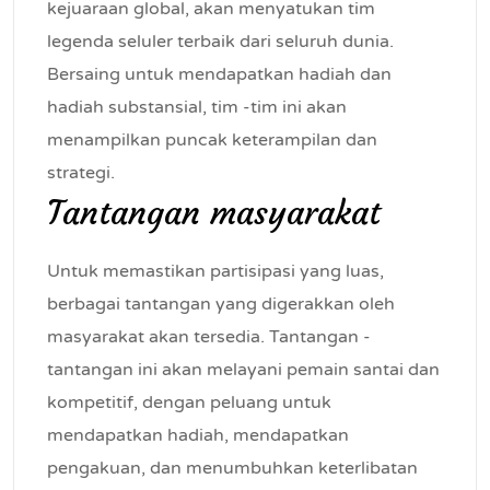
kejuaraan global, akan menyatukan tim
legenda seluler terbaik dari seluruh dunia.
Bersaing untuk mendapatkan hadiah dan
hadiah substansial, tim -tim ini akan
menampilkan puncak keterampilan dan
strategi.
Tantangan masyarakat
Untuk memastikan partisipasi yang luas,
berbagai tantangan yang digerakkan oleh
masyarakat akan tersedia. Tantangan -
tantangan ini akan melayani pemain santai dan
kompetitif, dengan peluang untuk
mendapatkan hadiah, mendapatkan
pengakuan, dan menumbuhkan keterlibatan