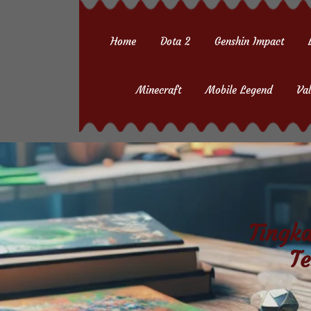
Skip
to
Home
Dota 2
Genshin Impact
content
(Press
Minecraft
Mobile Legend
Val
Enter)
Tingk
Te