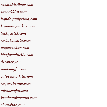
roemahkuliner.com
saoenkkito.com
handayaniprima.com
kampungmakan.com
luckycatck.com
rmbakoelkita.com
angelesehan.com
bluejasminejkt.com
Mrobak.com
miekungfu.com
cafetemankita.com
rmjasabundo.com
mimoosajkt.com
kembangkawung.com
chungiwa.com