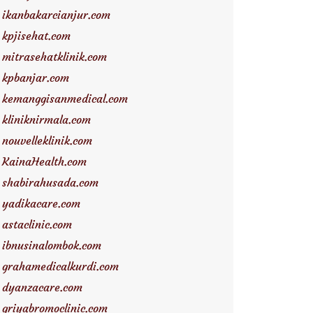
ikanbakarcianjur.com
kpjisehat.com
mitrasehatklinik.com
kpbanjar.com
kemanggisanmedical.com
kliniknirmala.com
nouvelleklinik.com
KainaHealth.com
shabirahusada.com
yadikacare.com
astaclinic.com
ibnusinalombok.com
grahamedicalkurdi.com
dyanzacare.com
griyabromoclinic.com