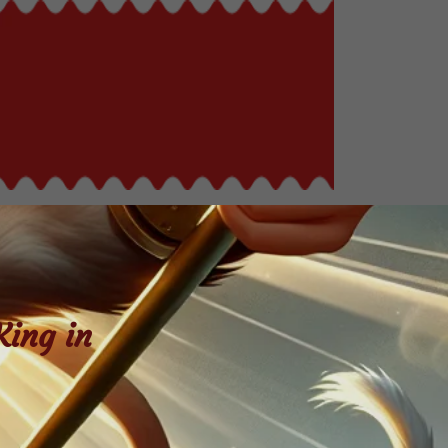
King in