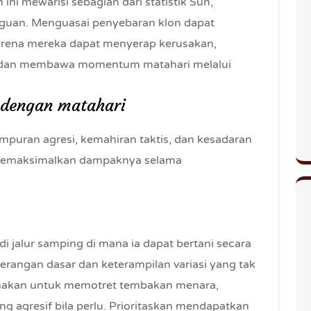
ni mewarisi sebagian dari statistik Sun,
ngguan. Menguasai penyebaran klon dapat
rena mereka dapat menyerap kerusakan,
 dan membawa momentum matahari melalui
 dengan matahari
puran agresi, kemahiran taktis, dan kesadaran
t memaksimalkan dampaknya selama
i jalur samping di mana ia dapat bertani secara
erangan dasar dan keterampilan variasi yang tak
unakan untuk memotret tembakan menara,
agresif bila perlu. Prioritaskan mendapatkan