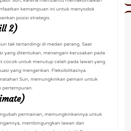
ek pasif Sun, karena membantu memaksimalkan
anfaatkan kemampuan ini untuk menyodok
nkan posisi strategis.
ll 2)
un tak tertandingi di medan perang. Saat
kasi yang ditentukan, menangani kerusakan pada
t cocok untuk menutup celah pada lawan yang
ituasi yang mengerikan. Fleksibilitasnya
 matahari Sun, memungkinkan pemain untuk
n pertempuran.
imate)
 pengubah permainan, memungkinkannya untuk
rangannya, membingungkan lawan dan