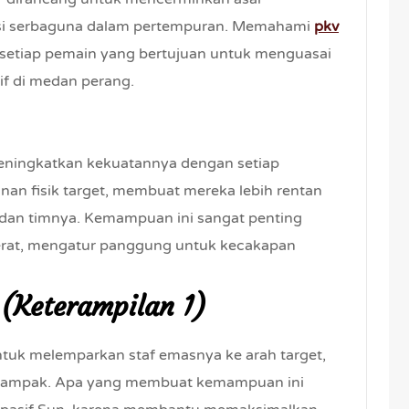
si serbaguna dalam pertempuran. Memahami
pkv
setiap pemain yang bertujuan untuk menguasai
f di medan perang.
eningkatkan kekuatannya dengan setiap
nan fisik target, membuat mereka lebih rentan
 dan timnya. Kemampuan ini sangat penting
rat, mengatur panggung untuk kecakapan
 (Keterampilan 1)
tuk melemparkan staf emasnya ke arah target,
 dampak. Apa yang membuat kemampuan ini