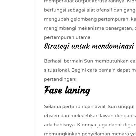
memperkuat output kerusakannya. Klon i
berfungsi sebagai alat ofensif dan ga
mengubah gelombang pertempuran, ka
mengimbangi mekanisme penargetan,
pertempuran utama.
Strategi untuk mendominasi
Berhasil bermain Sun membutuhkan cam
situasional. Begini cara pemain dapa
pertandingan:
Fase laning
Selama pertandingan awal, Sun unggul d
efisien dan melecehkan lawan dengan s
ada habisnya. Klonnya juga dapat dig
memungkinkan penyelaman menara yang 