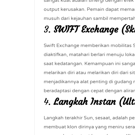
sangat kuat adalah sinergi dengan ef
output kerusakan. Pemain dapat mem
musuh dari kejauhan sambil mempertaha
3.
SWIFT Exchange (Ski
Swift Exchange memberikan mobilitas S
diaktifkan, matahari berlari menuju lo
saat kedatangan. Kemampuan ini sanga
melarikan diri atau melarikan diri dari s
menjadikannya alat penting di gudang
beradaptasi dengan cepat dengan alira
4.
Langkah Instan (Ult
Langkah terakhir Sun, sesaat, adalah
membuat klon dirinya yang meniru se