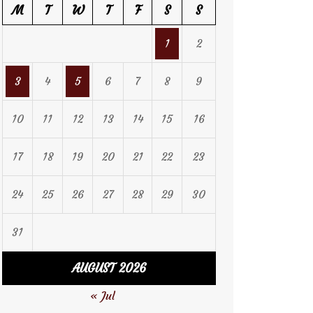
M
T
W
T
F
S
S
1
2
3
4
5
6
7
8
9
10
11
12
13
14
15
16
17
18
19
20
21
22
23
24
25
26
27
28
29
30
31
AUGUST 2026
« Jul