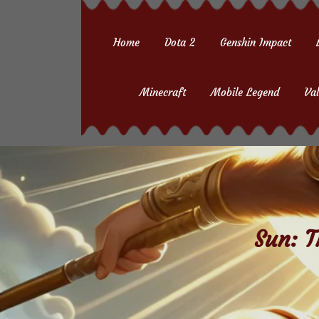
Skip
to
Home
Dota 2
Genshin Impact
content
(Press
Minecraft
Mobile Legend
Val
Enter)
Sun: T