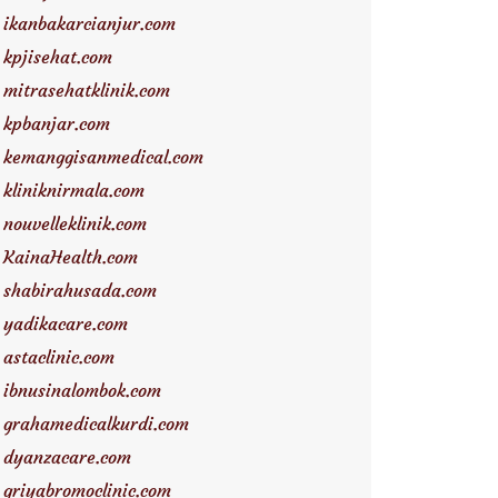
ikanbakarcianjur.com
kpjisehat.com
mitrasehatklinik.com
kpbanjar.com
kemanggisanmedical.com
kliniknirmala.com
nouvelleklinik.com
KainaHealth.com
shabirahusada.com
yadikacare.com
astaclinic.com
ibnusinalombok.com
grahamedicalkurdi.com
dyanzacare.com
griyabromoclinic.com