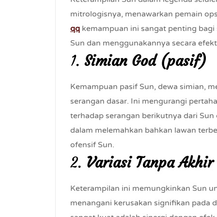
mitrologisnya, menawarkan pemain op
qq
kemampuan ini sangat penting bagi 
Sun dan menggunakannya secara efekti
1.
Simian God (pasif)
Kemampuan pasif Sun, dewa simian, m
serangan dasar. Ini mengurangi pertaha
terhadap serangan berikutnya dari Sun
dalam melemahkan bahkan lawan terbe
ofensif Sun.
2.
Variasi Tanpa Akhir
Keterampilan ini memungkinkan Sun un
menangani kerusakan signifikan pada