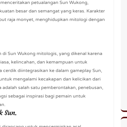
ni menceritakan petualangan Sun Wukong,
kuatan besar dan semangat yang keras. Karakter
ut raja monyet, menghidupkan mitologi dengan
m di Sun Wukong mitologis, yang dikenal karena
iasa, kelincahan, dan kemampuan untuk
ara cerdik diintegrasikan ke dalam gameplay Sun,
ntuk mengalami kecakapan dan kelicikan dari
a adalah salah satu pemberontakan, penebusan,
gsi sebagai inspirasi bagi pemain untuk
an.
 Sun.
r dirancang untuk mencerminkan asal