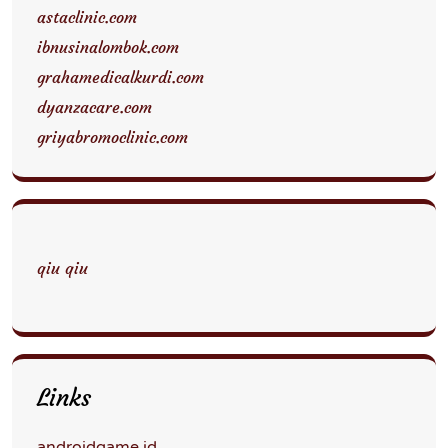
astaclinic.com
ibnusinalombok.com
grahamedicalkurdi.com
dyanzacare.com
griyabromoclinic.com
qiu qiu
Links
androidgame.id