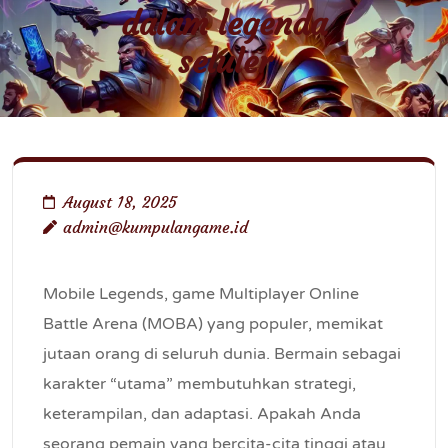
dalam legenda
seluler
August 18, 2025
admin@kumpulangame.id
Mobile Legends, game Multiplayer Online
Battle Arena (MOBA) yang populer, memikat
jutaan orang di seluruh dunia. Bermain sebagai
karakter “utama” membutuhkan strategi,
keterampilan, dan adaptasi. Apakah Anda
seorang pemain yang bercita-cita tinggi atau