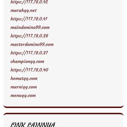
https://117.18.0.42
murahqq.net
https://117.18.0.41
maindomino99.com
https://117.18.0.38
masterdomino99.com
https://117.18.0.37
championqq.com
https://117.18.0.40
hematqq.com
murniqq.com
menuqq.com
LINK LAINNYA