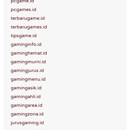
pcgame.id
pcgames.id
terbarugame.id
terbarugames.id
tipsgame.id
gaminginfo.id
gaminghemat.id
gamingmurni.id
gamingjurus.id
gamingmenu.id
gamingasik.id
gamingahli.id
gamingarea.id
gamingzona.id
jurusgaming.id