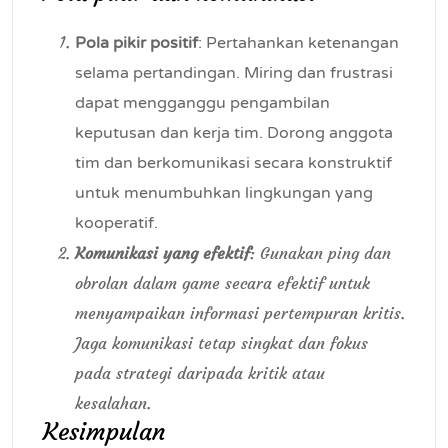
Pola pikir positif
: Pertahankan ketenangan
selama pertandingan. Miring dan frustrasi
dapat mengganggu pengambilan
keputusan dan kerja tim. Dorong anggota
tim dan berkomunikasi secara konstruktif
untuk menumbuhkan lingkungan yang
kooperatif.
Komunikasi yang efektif
: Gunakan ping dan
obrolan dalam game secara efektif untuk
menyampaikan informasi pertempuran kritis.
Jaga komunikasi tetap singkat dan fokus
pada strategi daripada kritik atau
kesalahan.
Kesimpulan