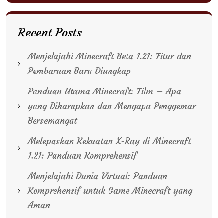
Recent Posts
Menjelajahi Minecraft Beta 1.21: Fitur dan
Pembaruan Baru Diungkap
Panduan Utama Minecraft: Film – Apa
yang Diharapkan dan Mengapa Penggemar
Bersemangat
Melepaskan Kekuatan X-Ray di Minecraft
1.21: Panduan Komprehensif
Menjelajahi Dunia Virtual: Panduan
Komprehensif untuk Game Minecraft yang
Aman