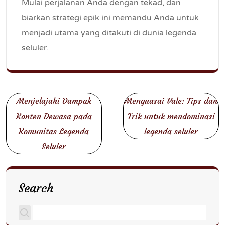
Mulai perjalanan Anda dengan tekad, dan
biarkan strategi epik ini memandu Anda untuk
menjadi utama yang ditakuti di dunia legenda
seluler.
Post
Menjelajahi Dampak
Menguasai Vale: Tips dan
navigation
Konten Dewasa pada
Trik untuk mendominasi
Komunitas Legenda
legenda seluler
Seluler
Search