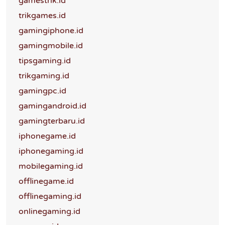
gamestrik.id
trikgames.id
gamingiphone.id
gamingmobile.id
tipsgaming.id
trikgaming.id
gamingpc.id
gamingandroid.id
gamingterbaru.id
iphonegame.id
iphonegaming.id
mobilegaming.id
offlinegame.id
offlinegaming.id
onlinegaming.id