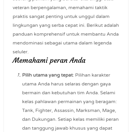
veteran berpengalaman, memahami taktik
praktis sangat penting untuk unggul dalam
lingkungan yang serba cepat ini. Berikut adalah
panduan komprehensif untuk membantu Anda
mendominasi sebagai utama dalam legenda
seluler.
Memahami peran Anda
Pilih utama yang tepat
: Pilihan karakter
utama Anda harus selaras dengan gaya
bermain dan kebutuhan tim Anda. Selami
kelas pahlawan permainan yang beragam:
Tank, Fighter, Assassin, Marksman, Mage,
dan Dukungan. Setiap kelas memiliki peran
dan tanggung jawab khusus yang dapat