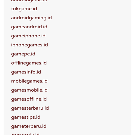
trikgame.id
androidgaming.id
gameandroid.id
gameiphone.id
iphonegames.id
gamepc.id
offlinegames.id
gamesinfo.id
mobilegames.id
gamesmobile.id
gamesoffline.id
gamesterbaru.id
gamestips.id
gameterbaru.id