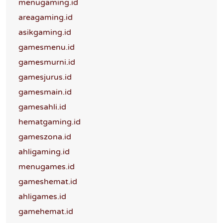
menugaming.id
areagaming.id
asikgaming.id
gamesmenu.id
gamesmurni.id
gamesjurus.id
gamesmain.id
gamesahli.id
hematgaming.id
gameszona.id
ahligaming.id
menugames.id
gameshemat.id
ahligames.id
gamehemat.id