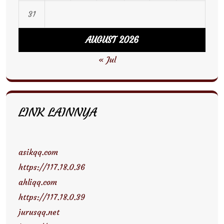
31
AUGUST 2026
« Jul
LINK LAINNYA
asikqq.com
https://117.18.0.36
ahliqq.com
https://117.18.0.39
jurusqq.net