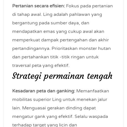
Pertanian secara efisien:
Fokus pada pertanian
di tahap awal. Ling adalah pahlawan yang
bergantung pada sumber daya, dan
mendapatkan emas yang cukup awal akan
memperkuat dampak pertengahan dan akhir
pertandingannya. Prioritaskan monster hutan
dan pertahankan titik -titik ringan untuk
traversal peta yang efektif.
Strategi permainan tengah
Kesadaran peta dan ganking:
Memanfaatkan
mobilitas superior Ling untuk menekan jalur
lain. Menguasai gerakan dinding dapat
mengatur gank yang efektif. Selalu waspada
terhadap target yang licin dan