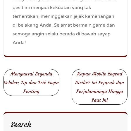
gesit ini menjadi kekuatan yang tak
terhentikan, meninggalkan jejak kemenangan
di belakang Anda. Selamat bermain game dan
semoga angin selalu berada di bawah sayap
Anda!
Post
Menguasai Legenda
Kapan Mobile Legend
navigation
Seluler: Tip dan Trik Login
Dirilis? Ini Sejarah dan
Penting
Perjalanannya Hingga
Saat Ini
Search