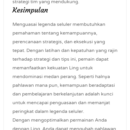
strategi tim yang mendukung.
Kesimpulan
Menguasai legenda seluler membutuhkan
pemahaman tentang kemampuannya,
perencanaan strategis, dan eksekusi yang
tepat. Dengan latihan dan kepatuhan yang rajin
terhadap strategi dan tips ini, pemain dapat
memanfaatkan kekuatan Ling untuk
mendominasi medan perang. Seperti halnya
pahlawan mana pun, kemampuan beradaptasi
dan pembelajaran berkelanjutan adalah kunci
untuk mencapai penguasaan dan memanjat
peringkat dalam legenda seluler.
Dengan mengoptimalkan permainan Anda
dengan Ling, Anda dapat mengubah pahlawan