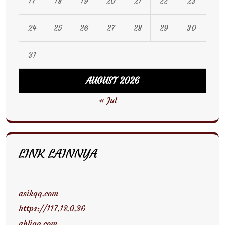
17
18
19
20
21
22
23
24
25
26
27
28
29
30
31
AUGUST 2026
« Jul
LINK LAINNYA
asikqq.com
https://117.18.0.36
ahliqq.com