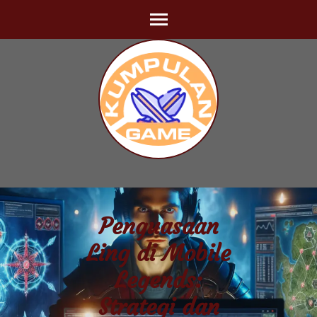
Skip
to
content
(Press
Enter)
Penguasaan
Ling di Mobile
Legends:
Strategi dan