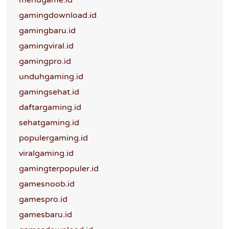
menugame.id
gamingdownload.id
gamingbaru.id
gamingviral.id
gamingpro.id
unduhgaming.id
gamingsehat.id
daftargaming.id
sehatgaming.id
populergaming.id
viralgaming.id
gamingterpopuler.id
gamesnoob.id
gamespro.id
gamesbaru.id