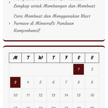
Lengkap untuk Membangun dan Membuat
Cara Membuat dan Menggunakan Blast
Furnace di Minecraft: Panduan
Komprehensif
M
T
W
T
F
S
S
1
2
3
4
5
6
7
8
9
10
11
12
13
14
15
16