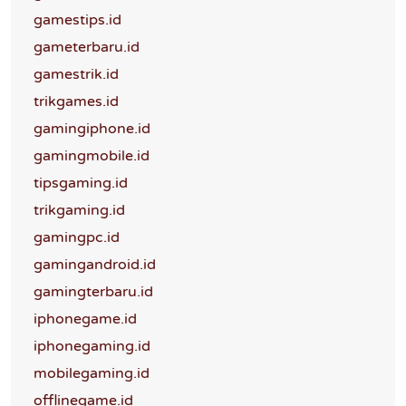
gamestips.id
gameterbaru.id
gamestrik.id
trikgames.id
gamingiphone.id
gamingmobile.id
tipsgaming.id
trikgaming.id
gamingpc.id
gamingandroid.id
gamingterbaru.id
iphonegame.id
iphonegaming.id
mobilegaming.id
offlinegame.id