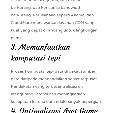
dekat dengan pengguna, waktu muat
berkurang, dan konsumsi bandwidth
berkurang. Perusahaan seperti Akamai dan
CloudFlare menawarkan layanan CDN yang
kuat yang dapat dirancang untuk lingkungan
game.
3. Memanfaatkan
komputasi tepi
Proses komputasi tepi data di dekat sumber
data daripada mengandalkan server terpusat.
Pendekatan yang terdesentralisasi ini
mengurangi latensi dan meningkatkan
kecepatan karena data tidak banyak bepergian.
4. Optimalisasi Aset Game