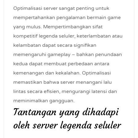
Optimalisasi server sangat penting untuk
mempertahankan pengalaman bermain game
yang mulus. Mempertimbangkan sifat
kompetitif legenda seluler, keterlambatan atau
kelambatan dapat secara signifikan
memengaruhi gameplay – bahkan penundaan
kedua dapat membuat perbedaan antara
kemenangan dan kekalahan. Optimalisasi
memastikan bahwa server menangani lalu
lintas secara efisien, mengurangi latensi dan
meminimalkan gangguan.
Tantangan yang dihadapi
oleh server legenda seluler