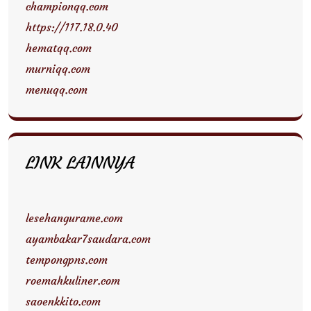
championqq.com
https://117.18.0.40
hematqq.com
murniqq.com
menuqq.com
LINK LAINNYA
lesehangurame.com
ayambakar7saudara.com
tempongpns.com
roemahkuliner.com
saoenkkito.com