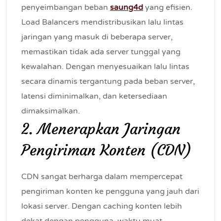
penyeimbangan beban
saung4d
yang efisien.
Load Balancers mendistribusikan lalu lintas
jaringan yang masuk di beberapa server,
memastikan tidak ada server tunggal yang
kewalahan. Dengan menyesuaikan lalu lintas
secara dinamis tergantung pada beban server,
latensi diminimalkan, dan ketersediaan
dimaksimalkan.
2. Menerapkan Jaringan
Pengiriman Konten (CDN)
CDN sangat berharga dalam mempercepat
pengiriman konten ke pengguna yang jauh dari
lokasi server. Dengan caching konten lebih