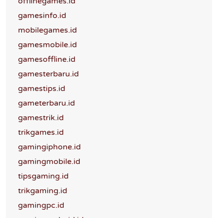
offlinegames.id
gamesinfo.id
mobilegames.id
gamesmobile.id
gamesoffline.id
gamesterbaru.id
gamestips.id
gameterbaru.id
gamestrik.id
trikgames.id
gamingiphone.id
gamingmobile.id
tipsgaming.id
trikgaming.id
gamingpc.id