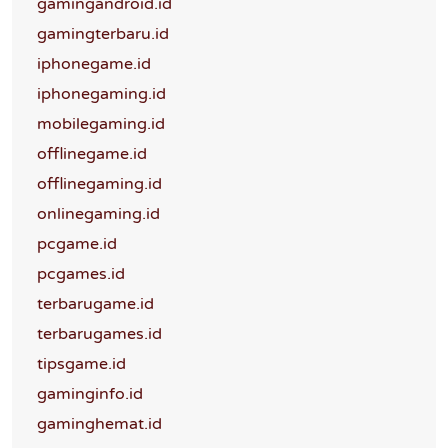
gamingandroid.id
gamingterbaru.id
iphonegame.id
iphonegaming.id
mobilegaming.id
offlinegame.id
offlinegaming.id
onlinegaming.id
pcgame.id
pcgames.id
terbarugame.id
terbarugames.id
tipsgame.id
gaminginfo.id
gaminghemat.id