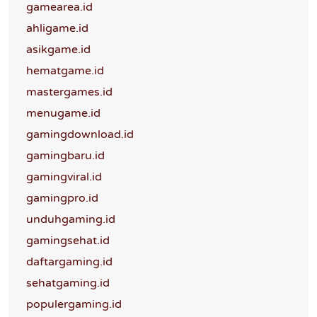
gamearea.id
ahligame.id
asikgame.id
hematgame.id
mastergames.id
menugame.id
gamingdownload.id
gamingbaru.id
gamingviral.id
gamingpro.id
unduhgaming.id
gamingsehat.id
daftargaming.id
sehatgaming.id
populergaming.id