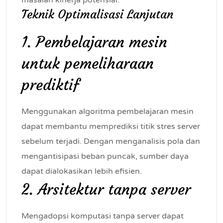
masalah kinerja potensial.
Teknik Optimalisasi Lanjutan
1. Pembelajaran mesin
untuk pemeliharaan
prediktif
Menggunakan algoritma pembelajaran mesin
dapat membantu memprediksi titik stres server
sebelum terjadi. Dengan menganalisis pola dan
mengantisipasi beban puncak, sumber daya
dapat dialokasikan lebih efisien.
2. Arsitektur tanpa server
Mengadopsi komputasi tanpa server dapat