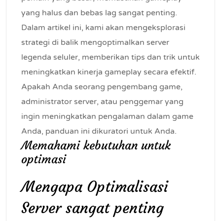
yang halus dan bebas lag sangat penting.
Dalam artikel ini, kami akan mengeksplorasi
strategi di balik mengoptimalkan server
legenda seluler, memberikan tips dan trik untuk
meningkatkan kinerja gameplay secara efektif.
Apakah Anda seorang pengembang game,
administrator server, atau penggemar yang
ingin meningkatkan pengalaman dalam game
Anda, panduan ini dikuratori untuk Anda.
Memahami kebutuhan untuk
optimasi
Mengapa Optimalisasi
Server sangat penting