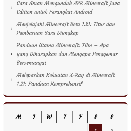
Cara Aman Mengunduh APK Minecraft Java
Edition untuk Perangkat Android
Menjelajahi Minecraft Beta 1.21: Fitur dan
Pembaruan Baru Diungkap
Panduan Utama Minecraft: Film – Apa
yang Diharapkan dan Mengapa Penggemar
Bersemangat
Melepaskan Kekuatan X-Ray di Minecraft
1.21: Panduan Komprehensif
M
T
W
T
F
S
S
1
2