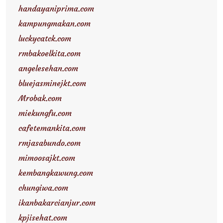
handayaniprima.com
kampungmakan.com
luckycatck.com
rmbakoelkita.com
angelesehan.com
bluejasminejkt.com
Mrobak.com
miekungfu.com
cafetemankita.com
rmjasabundo.com
mimoosajkt.com
kembangkawung.com
chungiwa.com
ikanbakarcianjur.com
kpjisehat.com