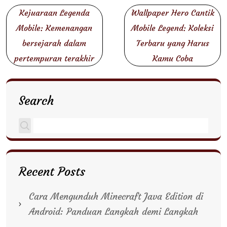
Post
Kejuaraan Legenda
Wallpaper Hero Cantik
navigation
Mobile: Kemenangan
Mobile Legend: Koleksi
bersejarah dalam
Terbaru yang Harus
pertempuran terakhir
Kamu Coba
Search
Recent Posts
Cara Mengunduh Minecraft Java Edition di
Android: Panduan Langkah demi Langkah