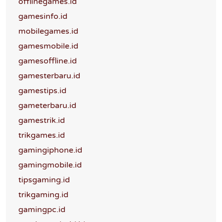
offlinegames.id
gamesinfo.id
mobilegames.id
gamesmobile.id
gamesoffline.id
gamesterbaru.id
gamestips.id
gameterbaru.id
gamestrik.id
trikgames.id
gamingiphone.id
gamingmobile.id
tipsgaming.id
trikgaming.id
gamingpc.id