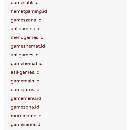
gamesahli.id
hematgaming.id
gameszona.id
ahligaming.id
menugames.id
gameshemat.id
ahligames.id
gamehemat.id
asikgames.id
gamemain.id
gamejurus.id
gamemenu.id
gamezona.id
murnigame.id
gamesarea.id