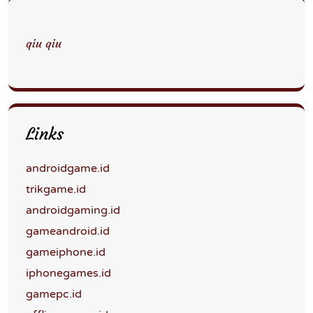
qiu qiu
Links
androidgame.id
trikgame.id
androidgaming.id
gameandroid.id
gameiphone.id
iphonegames.id
gamepc.id