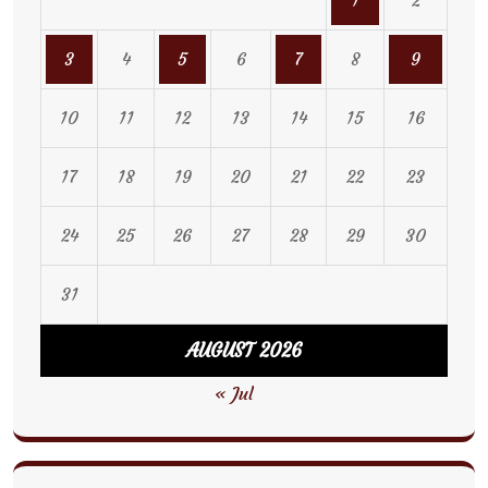
1
2
3
4
5
6
7
8
9
10
11
12
13
14
15
16
17
18
19
20
21
22
23
24
25
26
27
28
29
30
31
AUGUST 2026
« Jul