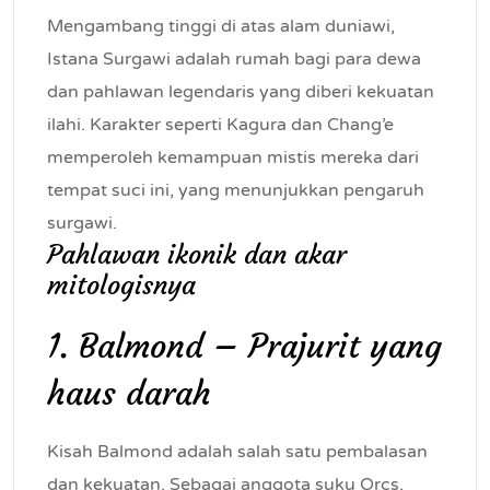
Mengambang tinggi di atas alam duniawi,
Istana Surgawi adalah rumah bagi para dewa
dan pahlawan legendaris yang diberi kekuatan
ilahi. Karakter seperti Kagura dan Chang’e
memperoleh kemampuan mistis mereka dari
tempat suci ini, yang menunjukkan pengaruh
surgawi.
Pahlawan ikonik dan akar
mitologisnya
1. Balmond – Prajurit yang
haus darah
Kisah Balmond adalah salah satu pembalasan
dan kekuatan. Sebagai anggota suku Orcs,