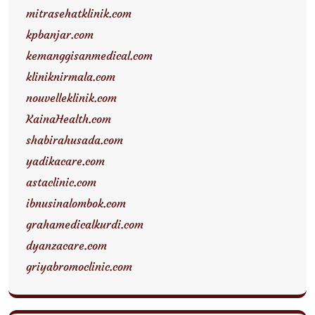
mitrasehatklinik.com
kpbanjar.com
kemanggisanmedical.com
kliniknirmala.com
nouvelleklinik.com
KainaHealth.com
shabirahusada.com
yadikacare.com
astaclinic.com
ibnusinalombok.com
grahamedicalkurdi.com
dyanzacare.com
griyabromoclinic.com