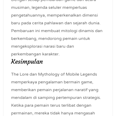
musiman, legenda seluler memperluas
pengetahuannya, memperkenalkan dimensi
baru pada cerita pahlawan dan sejarah dunia.
Pembaruan ini membuat mitologi dinamis dan
berkembang, mendorong pemain untuk
mengeksplorasi narasi baru dan
perkembangan karakter.
Kesimpulan
The Lore dan Mythology of Mobile Legends
memperkaya pengalaman bermain game,
memberikan pemain perjalanan naratif yang
mendalam di samping pertempuran strategis.
Ketika para pemain terus terlibat dengan
permainan, mereka tidak hanya mengasah