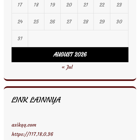
17
18
19
20
21
22
23
24
25
26
27
28
29
30
31
AUGUST 2026
« Jul
LINK LAINNYA
asikqq.com
https://117.18.0.36