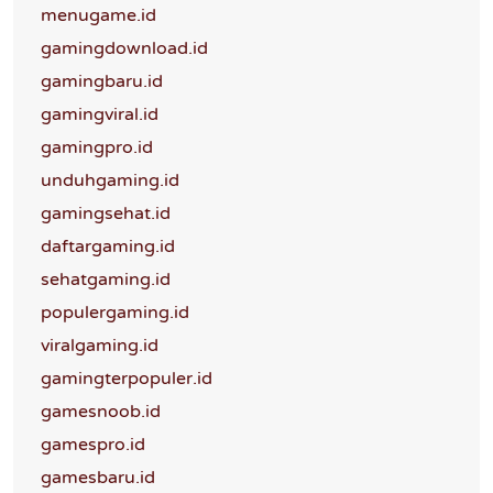
menugame.id
gamingdownload.id
gamingbaru.id
gamingviral.id
gamingpro.id
unduhgaming.id
gamingsehat.id
daftargaming.id
sehatgaming.id
populergaming.id
viralgaming.id
gamingterpopuler.id
gamesnoob.id
gamespro.id
gamesbaru.id