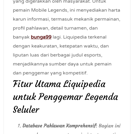
yang digerakkan oleh masyarakat. Untuk
pemain Mobile Legends, ini menyediakan harta
karun informasi, termasuk mekanik permainan,
profil pahlawan, detail turnamen, dan
banyak
bunga99
lagi. Liquipedia terkenal
dengan keakuratan, ketepatan waktu, dan
liputan luas dari berbagai judul esports,
menjadikannya sumber daya untuk pemain
dan penggemar yang kompetitif.
Fitur Utama Liquipedia
untuk Penggemar Legenda
Seluler
Database Pahlawan Komprehensif
: Bagian ini