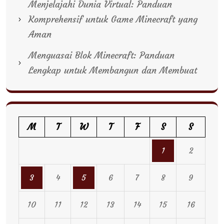
Menjelajahi Dunia Virtual: Panduan
Komprehensif untuk Game Minecraft yang
Aman
Menguasai Blok Minecraft: Panduan
Lengkap untuk Membangun dan Membuat
M
T
W
T
F
S
S
1
2
3
4
5
6
7
8
9
10
11
12
13
14
15
16