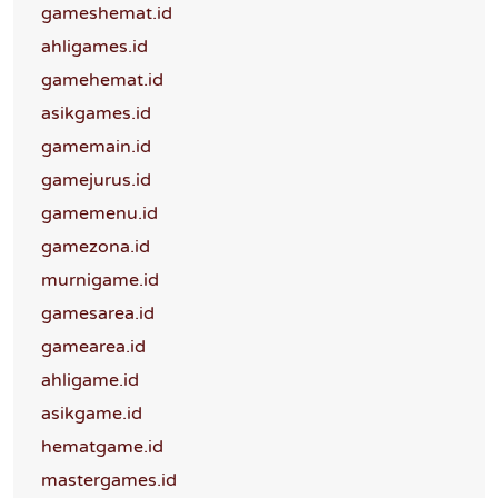
gameshemat.id
ahligames.id
gamehemat.id
asikgames.id
gamemain.id
gamejurus.id
gamemenu.id
gamezona.id
murnigame.id
gamesarea.id
gamearea.id
ahligame.id
asikgame.id
hematgame.id
mastergames.id