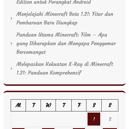
Edition untuk Perangkat Android
Menjelajahi Minecraft Beta 1.21: Fitur dan
Pembaruan Baru Diungkap
Panduan Utama Minecraft: Film – Apa
yang Diharapkan dan Mengapa Penggemar
Bersemangat
Melepaskan Kekuatan X-Ray di Minecraft
1.21: Panduan Komprehensif
M
T
W
T
F
S
S
1
2