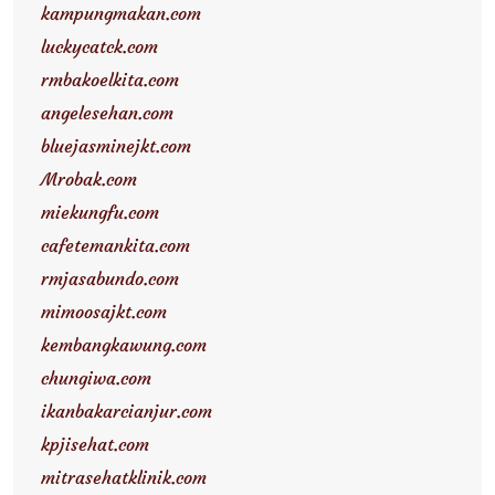
kampungmakan.com
luckycatck.com
rmbakoelkita.com
angelesehan.com
bluejasminejkt.com
Mrobak.com
miekungfu.com
cafetemankita.com
rmjasabundo.com
mimoosajkt.com
kembangkawung.com
chungiwa.com
ikanbakarcianjur.com
kpjisehat.com
mitrasehatklinik.com