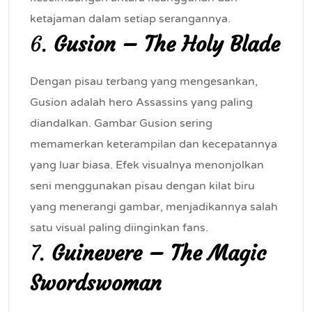
ketajaman dalam setiap serangannya.
6.
Gusion – The Holy Blade
Dengan pisau terbang yang mengesankan,
Gusion adalah hero Assassins yang paling
diandalkan. Gambar Gusion sering
memamerkan keterampilan dan kecepatannya
yang luar biasa. Efek visualnya menonjolkan
seni menggunakan pisau dengan kilat biru
yang menerangi gambar, menjadikannya salah
satu visual paling diinginkan fans.
7.
Guinevere – The Magic
Swordswoman