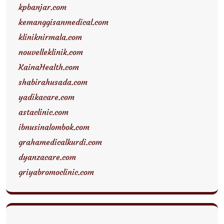
kpbanjar.com
kemanggisanmedical.com
kliniknirmala.com
nouvelleklinik.com
KainaHealth.com
shabirahusada.com
yadikacare.com
astaclinic.com
ibnusinalombok.com
grahamedicalkurdi.com
dyanzacare.com
griyabromoclinic.com