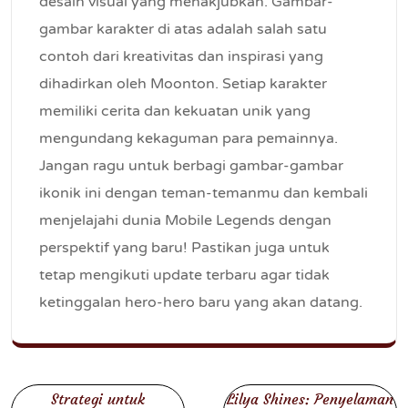
desain visual yang menakjubkan. Gambar-
gambar karakter di atas adalah salah satu
contoh dari kreativitas dan inspirasi yang
dihadirkan oleh Moonton. Setiap karakter
memiliki cerita dan kekuatan unik yang
mengundang kekaguman para pemainnya.
Jangan ragu untuk berbagi gambar-gambar
ikonik ini dengan teman-temanmu dan kembali
menjelajahi dunia Mobile Legends dengan
perspektif yang baru! Pastikan juga untuk
tetap mengikuti update terbaru agar tidak
ketinggalan hero-hero baru yang akan datang.
Post
Strategi untuk
Lilya Shines: Penyelaman