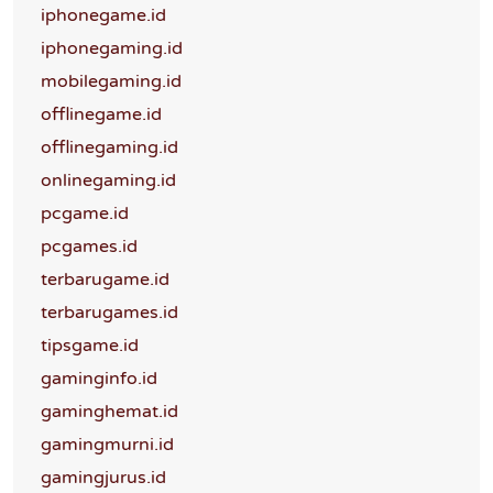
iphonegame.id
iphonegaming.id
mobilegaming.id
offlinegame.id
offlinegaming.id
onlinegaming.id
pcgame.id
pcgames.id
terbarugame.id
terbarugames.id
tipsgame.id
gaminginfo.id
gaminghemat.id
gamingmurni.id
gamingjurus.id