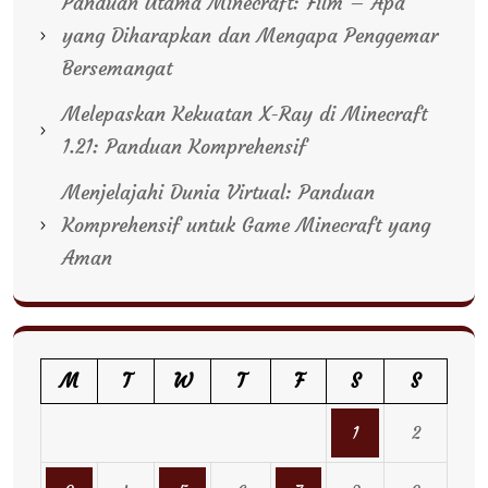
Panduan Utama Minecraft: Film – Apa
yang Diharapkan dan Mengapa Penggemar
Bersemangat
Melepaskan Kekuatan X-Ray di Minecraft
1.21: Panduan Komprehensif
Menjelajahi Dunia Virtual: Panduan
Komprehensif untuk Game Minecraft yang
Aman
M
T
W
T
F
S
S
1
2