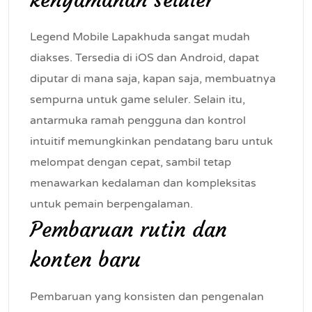
Legend Mobile Lapakhuda sangat mudah
diakses. Tersedia di iOS dan Android, dapat
diputar di mana saja, kapan saja, membuatnya
sempurna untuk game seluler. Selain itu,
antarmuka ramah pengguna dan kontrol
intuitif memungkinkan pendatang baru untuk
melompat dengan cepat, sambil tetap
menawarkan kedalaman dan kompleksitas
untuk pemain berpengalaman.
Pembaruan rutin dan
konten baru
Pembaruan yang konsisten dan pengenalan