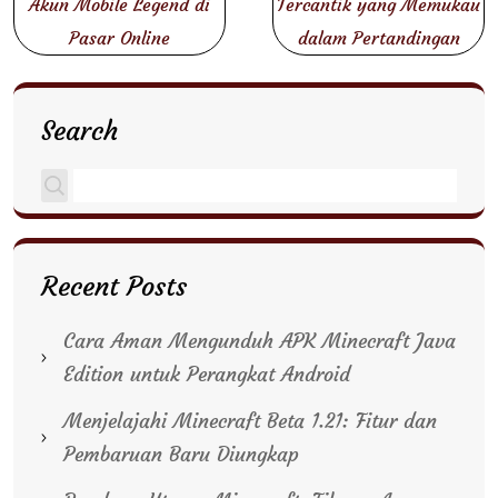
navigation
Akun Mobile Legend di
Tercantik yang Memukau
Pasar Online
dalam Pertandingan
Search
Recent Posts
Cara Aman Mengunduh APK Minecraft Java
Edition untuk Perangkat Android
Menjelajahi Minecraft Beta 1.21: Fitur dan
Pembaruan Baru Diungkap