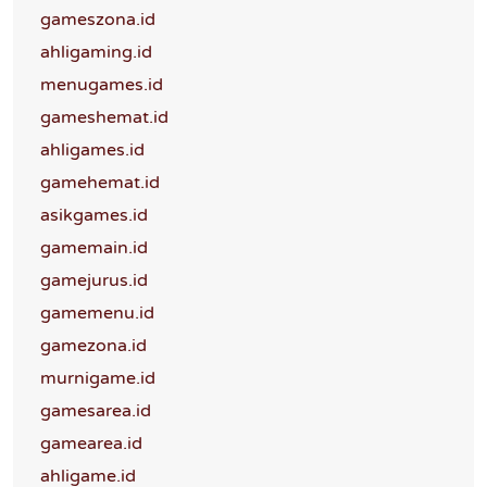
gameszona.id
ahligaming.id
menugames.id
gameshemat.id
ahligames.id
gamehemat.id
asikgames.id
gamemain.id
gamejurus.id
gamemenu.id
gamezona.id
murnigame.id
gamesarea.id
gamearea.id
ahligame.id