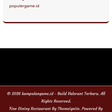
populergame.id
© 2026
kumpulangame.id - Build Valorant Terbaru
. All
Rights Reserved.
Fine Dining Restaurant
By
Themeignite
. Powered By