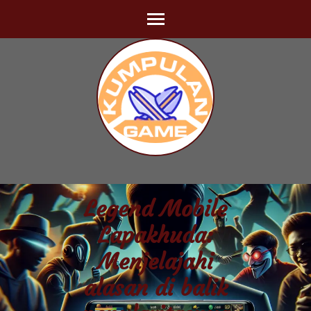
Skip
to
content
(Press
Enter)
Legend Mobile
Lapakhuda:
Menjelajahi
alasan di balik