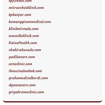
kpjisehat.com
mitrasehatklinik.com
kpbanjar.com
kemanggisanmedical.com
kliniknirmala.com
nouvelleklinik.com
KainaHealth.com
shabirahusada.com
yadikacare.com
astaclinic.com
ibnusinalombok.com
grahamedicalkurdi.com
dyanzacare.com
griyabromoclinic.com