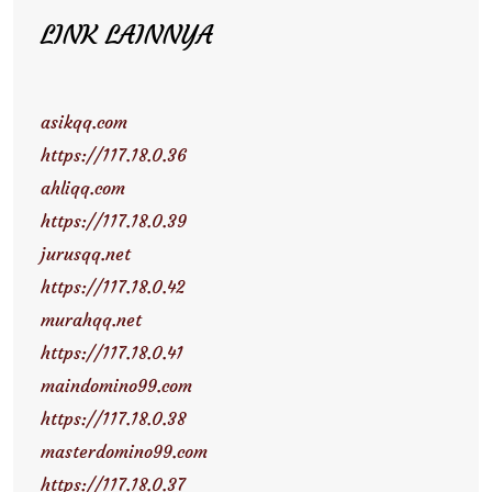
LINK LAINNYA
asikqq.com
https://117.18.0.36
ahliqq.com
https://117.18.0.39
jurusqq.net
https://117.18.0.42
murahqq.net
https://117.18.0.41
maindomino99.com
https://117.18.0.38
masterdomino99.com
https://117.18.0.37