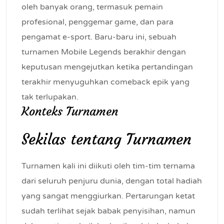
oleh banyak orang, termasuk pemain
profesional, penggemar game, dan para
pengamat e-sport. Baru-baru ini, sebuah
turnamen Mobile Legends berakhir dengan
keputusan mengejutkan ketika pertandingan
terakhir menyuguhkan comeback epik yang
tak terlupakan.
Konteks Turnamen
Sekilas tentang Turnamen
Turnamen kali ini diikuti oleh tim-tim ternama
dari seluruh penjuru dunia, dengan total hadiah
yang sangat menggiurkan. Pertarungan ketat
sudah terlihat sejak babak penyisihan, namun