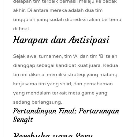
delapan tim terbaik berhasil melaju ke babak
akhir. Di antara mereka adalah dua tim
unggulan yang sudah diprediksi akan bertemu
di final.
Harapan dan Antisipasi
Sejak awal turnamen, tim ‘A’ dan tim ‘B’ telah
dianggap sebagai kandidat kuat juara. Kedua
tim ini dikenal memiliki strategi yang matang,
kerjasama tim yang solid, dan pemahaman
yang mendalam terkait meta game yang
sedang berlangsung.
Pertandingan Final: Pertarungan
Sengit
Pembuka yang Seru