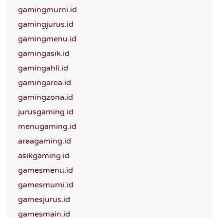
gamingmurni.id
gamingjurus.id
gamingmenu.id
gamingasik.id
gamingahli.id
gamingarea.id
gamingzona.id
jurusgaming.id
menugaming.id
areagaming.id
asikgaming.id
gamesmenu.id
gamesmurni.id
gamesjurus.id
gamesmain.id