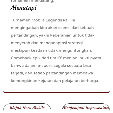
turnamen mendatang.
Menutupi
Turnamen Mobile Legends kali ini
mengingatkan kita akan esensi dari sebuah
pertandingan, yakni keberanian untuk tidak
menyerah dan mengadaptasi strategi
meskipun keadaan tidak menguntungkan.
Comeback epik dari tim ‘B’ menjadi bukti nyata
bahwa dalam e-sport, segala sesuatu bisa
terjadi, dan setiap pertandingan membawa
kemungkinan kejutan dan pelajaran berharga.
Post
Wajah Hero Mobile
Menjelajahi Representasi