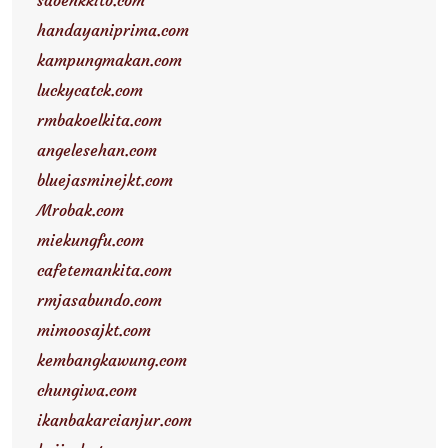
saoenkkito.com
handayaniprima.com
kampungmakan.com
luckycatck.com
rmbakoelkita.com
angelesehan.com
bluejasminejkt.com
Mrobak.com
miekungfu.com
cafetemankita.com
rmjasabundo.com
mimoosajkt.com
kembangkawung.com
chungiwa.com
ikanbakarcianjur.com