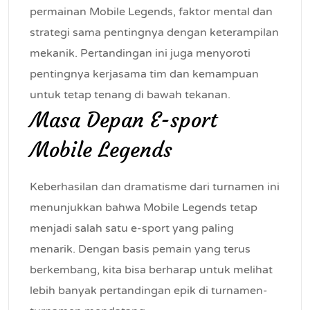
permainan Mobile Legends, faktor mental dan
strategi sama pentingnya dengan keterampilan
mekanik. Pertandingan ini juga menyoroti
pentingnya kerjasama tim dan kemampuan
untuk tetap tenang di bawah tekanan.
Masa Depan E-sport
Mobile Legends
Keberhasilan dan dramatisme dari turnamen ini
menunjukkan bahwa Mobile Legends tetap
menjadi salah satu e-sport yang paling
menarik. Dengan basis pemain yang terus
berkembang, kita bisa berharap untuk melihat
lebih banyak pertandingan epik di turnamen-