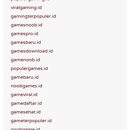
viralgaming.id
gamingterpopuler.id
gamesnoob.id
gamespro.id
gamesbaru.id
gamesdownload.id
gamenoob.id
populergames.id
gamebaru.id
noobgames.id
gameviral.id
gamedaftar.id
gamesehat.id
gameterpopuler.id
noobgame.id