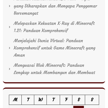
yang Diharapkan dan Mengapa Penggemar
Bersemangat
Melepaskan Kekuatan X-Ray di Minecraft
1.21: Panduan Komprehensif
Menjelajahi Dunia Virtual: Panduan
Komprehensif untuk Game Minecraft yang
Aman
Menguasai Blok Minecraft: Panduan
Lengkap untuk Membangun dan Membuat
M
T
W
T
F
S
S