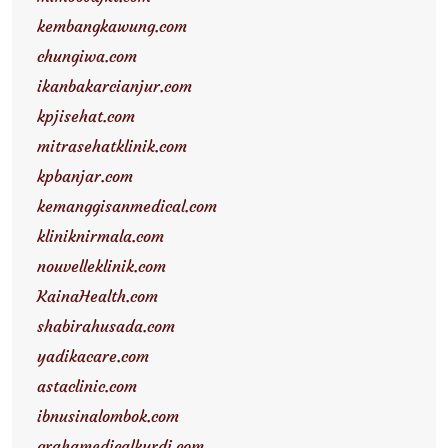
kembangkawung.com
chungiwa.com
ikanbakarcianjur.com
kpjisehat.com
mitrasehatklinik.com
kpbanjar.com
kemanggisanmedical.com
kliniknirmala.com
nouvelleklinik.com
KainaHealth.com
shabirahusada.com
yadikacare.com
astaclinic.com
ibnusinalombok.com
grahamedicalkurdi.com