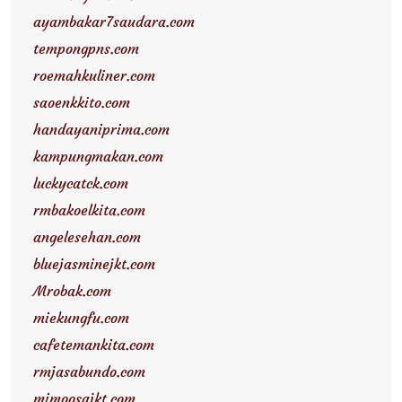
ayambakar7saudara.com
tempongpns.com
roemahkuliner.com
saoenkkito.com
handayaniprima.com
kampungmakan.com
luckycatck.com
rmbakoelkita.com
angelesehan.com
bluejasminejkt.com
Mrobak.com
miekungfu.com
cafetemankita.com
rmjasabundo.com
mimoosajkt.com