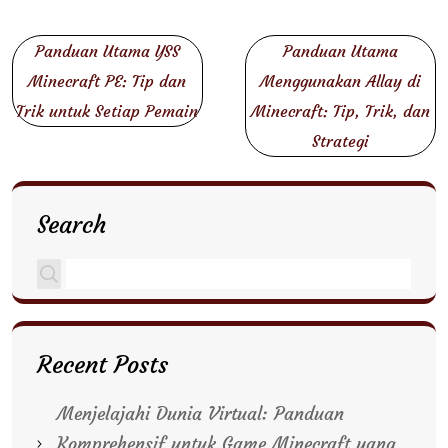
Post
Panduan Utama YSS
Panduan Utama
navigation
Minecraft PE: Tip dan
Menggunakan Allay di
Trik untuk Setiap Pemain
Minecraft: Tip, Trik, dan
Strategi
Search
Recent Posts
Menjelajahi Dunia Virtual: Panduan
Komprehensif untuk Game Minecraft yang