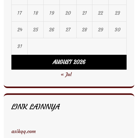
17
18
19
20
21
22
23
24
25
26
27
28
29
30
31
AUGUST 2026
« Jul
LINK LAINNYA
asikqq.com