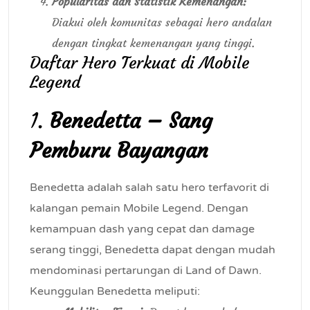
Popularitas dan Statistik Kemenangan:
Diakui oleh komunitas sebagai hero andalan
dengan tingkat kemenangan yang tinggi.
Daftar Hero Terkuat di Mobile
Legend
1.
Benedetta – Sang
Pemburu Bayangan
Benedetta adalah salah satu hero terfavorit di
kalangan pemain Mobile Legend. Dengan
kemampuan dash yang cepat dan damage
serang tinggi, Benedetta dapat dengan mudah
mendominasi pertarungan di Land of Dawn.
Keunggulan Benedetta meliputi: