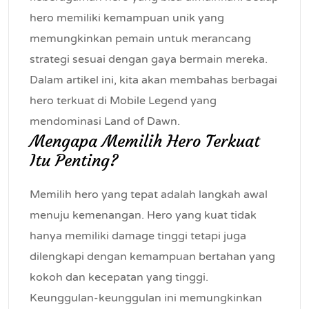
hero memiliki kemampuan unik yang
memungkinkan pemain untuk merancang
strategi sesuai dengan gaya bermain mereka.
Dalam artikel ini, kita akan membahas berbagai
hero terkuat di Mobile Legend yang
mendominasi Land of Dawn.
Mengapa Memilih Hero Terkuat
Itu Penting?
Memilih hero yang tepat adalah langkah awal
menuju kemenangan. Hero yang kuat tidak
hanya memiliki damage tinggi tetapi juga
dilengkapi dengan kemampuan bertahan yang
kokoh dan kecepatan yang tinggi.
Keunggulan-keunggulan ini memungkinkan