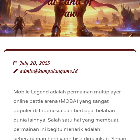
di Land of
Dawn
July 30, 2025
admin@kumpulangame.id
Mobile Legend adalah permainan multiplayer
online battle arena (MOBA) yang sangat
populer di Indonesia dan berbagai belahan
dunia lainnya. Salah satu hal yang membuat
permainan ini begitu menarik adalah
keberagaman hero yang bisa dimainkan. Setiap