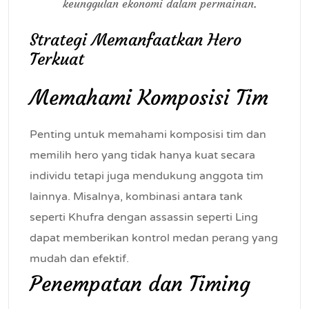
keunggulan ekonomi dalam permainan.
Strategi Memanfaatkan Hero
Terkuat
Memahami Komposisi Tim
Penting untuk memahami komposisi tim dan
memilih hero yang tidak hanya kuat secara
individu tetapi juga mendukung anggota tim
lainnya. Misalnya, kombinasi antara tank
seperti Khufra dengan assassin seperti Ling
dapat memberikan kontrol medan perang yang
mudah dan efektif.
Penempatan dan Timing