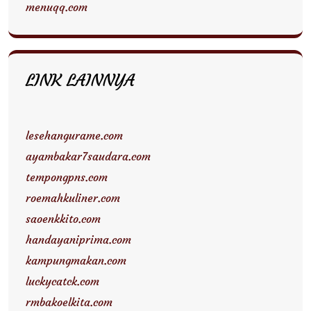
menuqq.com
LINK LAINNYA
lesehangurame.com
ayambakar7saudara.com
tempongpns.com
roemahkuliner.com
saoenkkito.com
handayaniprima.com
kampungmakan.com
luckycatck.com
rmbakoelkita.com