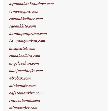
ayambakar7saudara.com
tempongpns.com
roemahkuliner.com
saoenkkito.com
handayaniprima.com
kampungmakan.com
luckycatck.com
rmbakoelkita.com
angelesehan.com
bluejasminejkt.com
Mrobak.com
miekungfu.com
cafetemankita.com
rmjasabundo.com
mimoosajkt.com