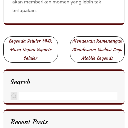
akan memberikan momen yang lebih tak
terlupakan.
Post
Legenda Seluler VNG:
Mendesain Kemenangan
navigation
Masa Depan Esports
Mendesain: Evolusi Logo
Seluler
Mobile Legends
Search
Recent Posts