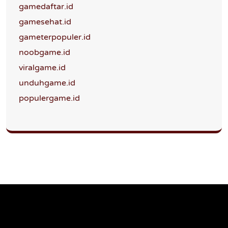
gamedaftar.id
gamesehat.id
gameterpopuler.id
noobgame.id
viralgame.id
unduhgame.id
populergame.id