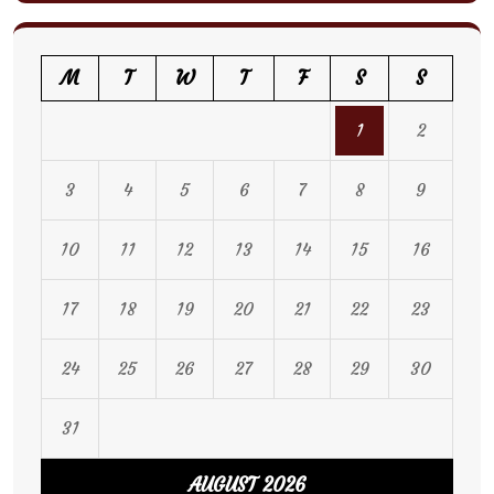
M
T
W
T
F
S
S
1
2
3
4
5
6
7
8
9
10
11
12
13
14
15
16
17
18
19
20
21
22
23
24
25
26
27
28
29
30
31
AUGUST 2026