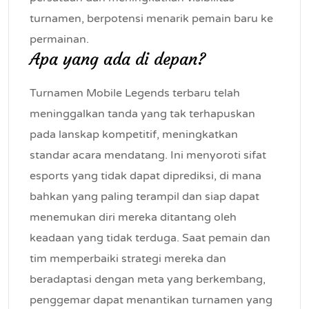
turnamen, berpotensi menarik pemain baru ke
permainan.
Apa yang ada di depan?
Turnamen Mobile Legends terbaru telah
meninggalkan tanda yang tak terhapuskan
pada lanskap kompetitif, meningkatkan
standar acara mendatang. Ini menyoroti sifat
esports yang tidak dapat diprediksi, di mana
bahkan yang paling terampil dan siap dapat
menemukan diri mereka ditantang oleh
keadaan yang tidak terduga. Saat pemain dan
tim memperbaiki strategi mereka dan
beradaptasi dengan meta yang berkembang,
penggemar dapat menantikan turnamen yang