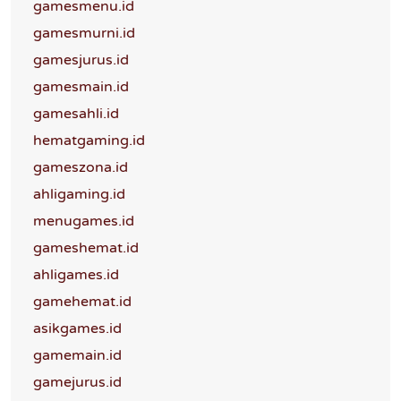
gamesmenu.id
gamesmurni.id
gamesjurus.id
gamesmain.id
gamesahli.id
hematgaming.id
gameszona.id
ahligaming.id
menugames.id
gameshemat.id
ahligames.id
gamehemat.id
asikgames.id
gamemain.id
gamejurus.id