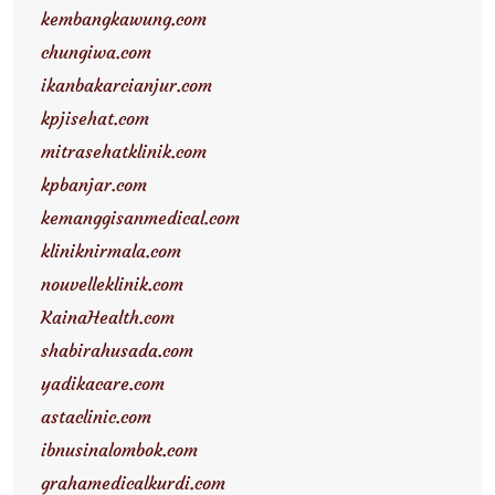
kembangkawung.com
chungiwa.com
ikanbakarcianjur.com
kpjisehat.com
mitrasehatklinik.com
kpbanjar.com
kemanggisanmedical.com
kliniknirmala.com
nouvelleklinik.com
KainaHealth.com
shabirahusada.com
yadikacare.com
astaclinic.com
ibnusinalombok.com
grahamedicalkurdi.com