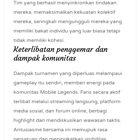
Tim yang berhasil menyinkronkan tindakan
mereka, memaksimalkan kekuatan kolektif
mereka, seringkali mengungguli mereka yang
memiliki bakat individu yang luar biasa tetapi
tidak memiliki kohesi.
Keterlibatan penggemar dan
dampak komunitas
Dampak turnamen yang diperluas melampaui
gameplay itu sendiri, memberi energi pada
komunitas Mobile Legends. Fans secara aktif
terlibat melalui streaming langsung, platform
media sosial, dan forum online, berbagi
highlight dan mendiskusikan wawasan taktis.
Antusiasme bersama ini memupuk rasa
persatuan dan meningkatkan visibilitas