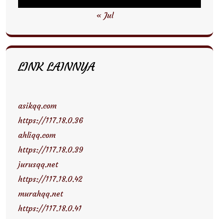
« Jul
LINK LAINNYA
asikqq.com
https://117.18.0.36
ahliqq.com
https://117.18.0.39
jurusqq.net
https://117.18.0.42
murahqq.net
https://117.18.0.41