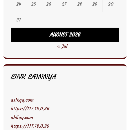
24
25
26
27
28
29
30
31
AUGUST 2026
« Jul
LINK LAINNYA
asikqq.com
https://117.18.0.36
ahliqq.com
https://117.18.0.39