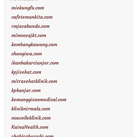
miekungfu.com
cafetemankita.com
rmjasabundo.com
mimoosajkt.com
kembangkawung.com
chungiwa.com
ikanbakarcianjur.com
kpjisehat.com
mitrasehatklinik.com
kpbanjar.com
kemanggisanmedical.com
kliniknirmala.com
nouvelleklinik.com
KainaHealth.com
shabirahusada.com