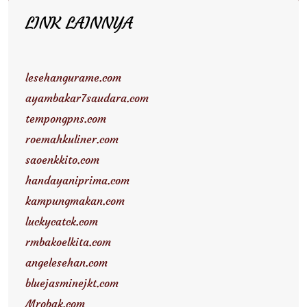
LINK LAINNYA
lesehangurame.com
ayambakar7saudara.com
tempongpns.com
roemahkuliner.com
saoenkkito.com
handayaniprima.com
kampungmakan.com
luckycatck.com
rmbakoelkita.com
angelesehan.com
bluejasminejkt.com
Mrobak.com