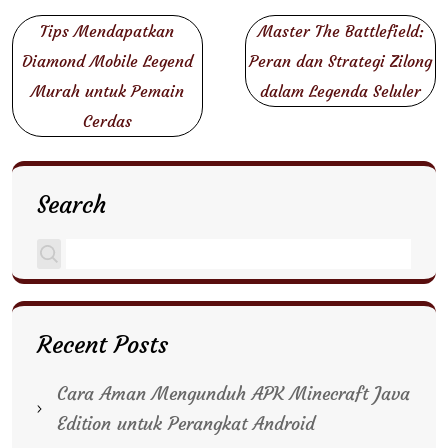
Post
Tips Mendapatkan
Master The Battlefield:
navigation
Diamond Mobile Legend
Peran dan Strategi Zilong
Murah untuk Pemain
dalam Legenda Seluler
Cerdas
Search
Recent Posts
Cara Aman Mengunduh APK Minecraft Java
Edition untuk Perangkat Android