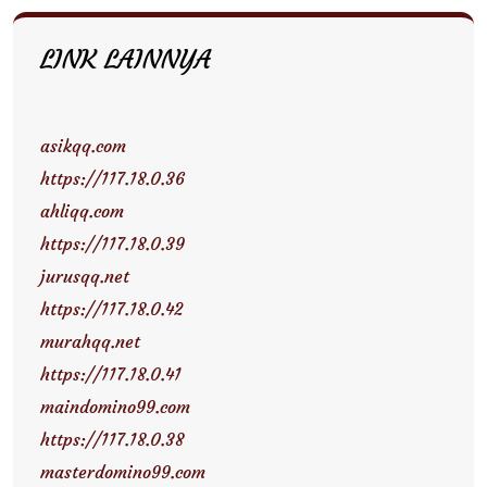
LINK LAINNYA
asikqq.com
https://117.18.0.36
ahliqq.com
https://117.18.0.39
jurusqq.net
https://117.18.0.42
murahqq.net
https://117.18.0.41
maindomino99.com
https://117.18.0.38
masterdomino99.com