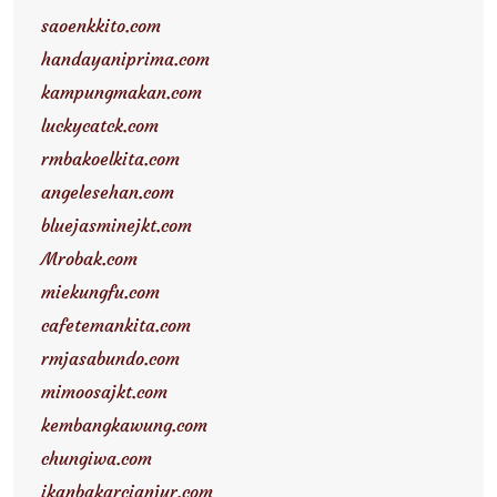
saoenkkito.com
handayaniprima.com
kampungmakan.com
luckycatck.com
rmbakoelkita.com
angelesehan.com
bluejasminejkt.com
Mrobak.com
miekungfu.com
cafetemankita.com
rmjasabundo.com
mimoosajkt.com
kembangkawung.com
chungiwa.com
ikanbakarcianjur.com