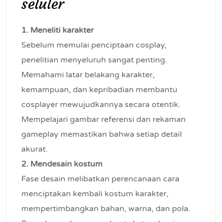
seluler
1. Meneliti karakter
Sebelum memulai penciptaan cosplay,
penelitian menyeluruh sangat penting.
Memahami latar belakang karakter,
kemampuan, dan kepribadian membantu
cosplayer mewujudkannya secara otentik.
Mempelajari gambar referensi dan rekaman
gameplay memastikan bahwa setiap detail
akurat.
2. Mendesain kostum
Fase desain melibatkan perencanaan cara
menciptakan kembali kostum karakter,
mempertimbangkan bahan, warna, dan pola.