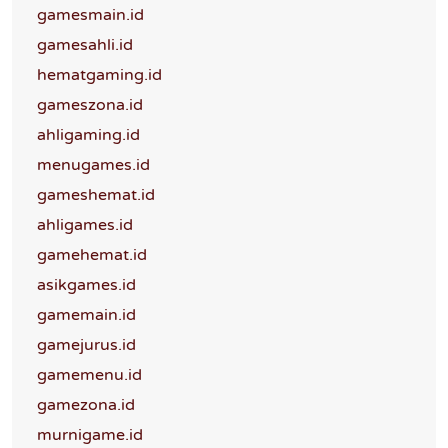
gamesmain.id
gamesahli.id
hematgaming.id
gameszona.id
ahligaming.id
menugames.id
gameshemat.id
ahligames.id
gamehemat.id
asikgames.id
gamemain.id
gamejurus.id
gamemenu.id
gamezona.id
murnigame.id