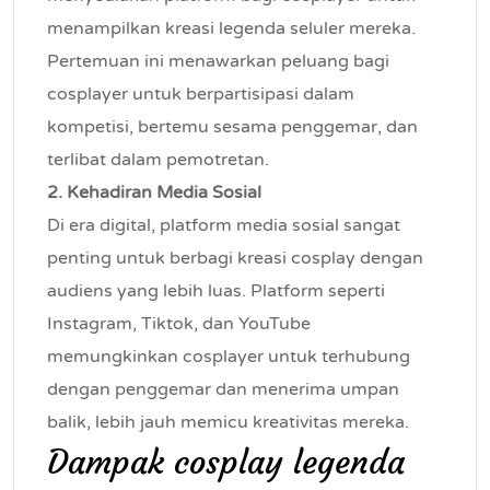
menampilkan kreasi legenda seluler mereka.
Pertemuan ini menawarkan peluang bagi
cosplayer untuk berpartisipasi dalam
kompetisi, bertemu sesama penggemar, dan
terlibat dalam pemotretan.
2. Kehadiran Media Sosial
Di era digital, platform media sosial sangat
penting untuk berbagi kreasi cosplay dengan
audiens yang lebih luas. Platform seperti
Instagram, Tiktok, dan YouTube
memungkinkan cosplayer untuk terhubung
dengan penggemar dan menerima umpan
balik, lebih jauh memicu kreativitas mereka.
Dampak cosplay legenda