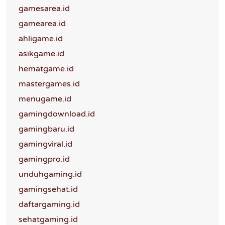
gamesarea.id
gamearea.id
ahligame.id
asikgame.id
hematgame.id
mastergames.id
menugame.id
gamingdownload.id
gamingbaru.id
gamingviral.id
gamingpro.id
unduhgaming.id
gamingsehat.id
daftargaming.id
sehatgaming.id