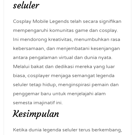
seluler
Cosplay Mobile Legends telah secara signifikan
mempengaruhi komunitas game dan cosplay.
Ini mendorong kreativitas, menumbuhkan rasa
kebersamaan, dan menjembatani kesenjangan
antara pengalaman virtual dan dunia nyata.
Melalui bakat dan dedikasi mereka yang luar
biasa, cosplayer menjaga semangat legenda
seluler tetap hidup, menginspirasi pemain dan
penggemar baru untuk menjelajahi alam
semesta imajinatif ini.
Kesimpulan
Ketika dunia legenda seluler terus berkembang,