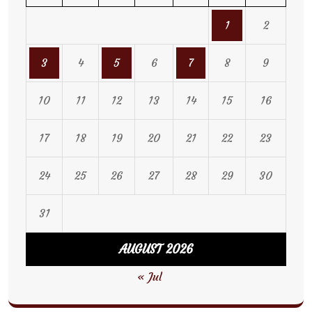
1
2
3
4
5
6
7
8
9
10
11
12
13
14
15
16
17
18
19
20
21
22
23
24
25
26
27
28
29
30
31
AUGUST 2026
« Jul