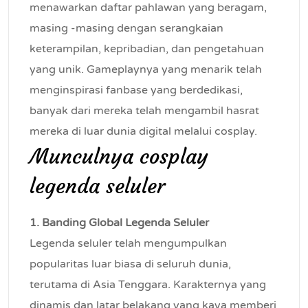
menawarkan daftar pahlawan yang beragam,
masing -masing dengan serangkaian
keterampilan, kepribadian, dan pengetahuan
yang unik. Gameplaynya yang menarik telah
menginspirasi fanbase yang berdedikasi,
banyak dari mereka telah mengambil hasrat
mereka di luar dunia digital melalui cosplay.
Munculnya cosplay
legenda seluler
1. Banding Global Legenda Seluler
Legenda seluler telah mengumpulkan
popularitas luar biasa di seluruh dunia,
terutama di Asia Tenggara. Karakternya yang
dinamis dan latar belakang yang kaya memberi