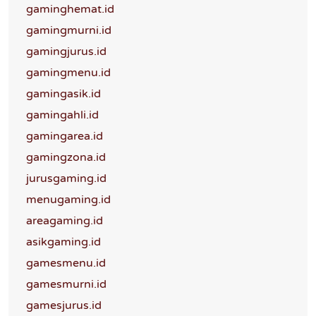
gaminghemat.id
gamingmurni.id
gamingjurus.id
gamingmenu.id
gamingasik.id
gamingahli.id
gamingarea.id
gamingzona.id
jurusgaming.id
menugaming.id
areagaming.id
asikgaming.id
gamesmenu.id
gamesmurni.id
gamesjurus.id