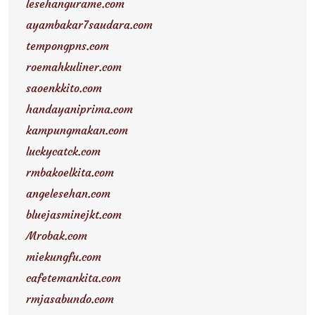
lesehangurame.com
ayambakar7saudara.com
tempongpns.com
roemahkuliner.com
saoenkkito.com
handayaniprima.com
kampungmakan.com
luckycatck.com
rmbakoelkita.com
angelesehan.com
bluejasminejkt.com
Mrobak.com
miekungfu.com
cafetemankita.com
rmjasabundo.com