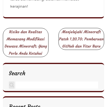
kerajinan!
Post
Risiko dan Realitas
Menjelajahi Minecraft
navigation
Memasang Modifikasi
Patch 1.20.70: Pembaruan
Dewasa Minecraft: Yang
GitHub dan Fitur Baru
Perlu Anda Ketahui
Search
Recent Posts