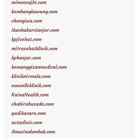
mimoosajkt.com
kembangkawung.com
chungiwa.com
ikanbakarcianjur.com
kpjisehat.com
mitrasehatklinik.com
kpbanjar.com
kemanggisanmedical.com
kliniknirmala.com
nouvelleklinik.com
KainaHealth.com
shabirahusada.com
yadikacare.com
astaclinic.com
ibnusinalombok.com