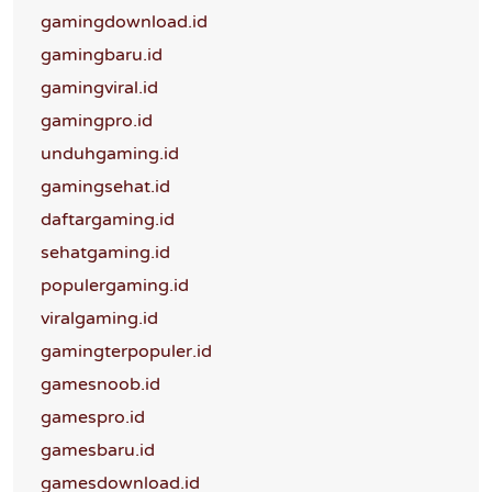
gamingdownload.id
gamingbaru.id
gamingviral.id
gamingpro.id
unduhgaming.id
gamingsehat.id
daftargaming.id
sehatgaming.id
populergaming.id
viralgaming.id
gamingterpopuler.id
gamesnoob.id
gamespro.id
gamesbaru.id
gamesdownload.id