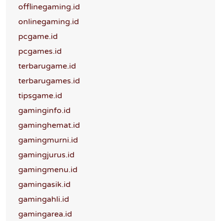
offlinegaming.id
onlinegaming.id
pcgame.id
pcgames.id
terbarugame.id
terbarugames.id
tipsgame.id
gaminginfo.id
gaminghemat.id
gamingmurni.id
gamingjurus.id
gamingmenu.id
gamingasik.id
gamingahli.id
gamingarea.id