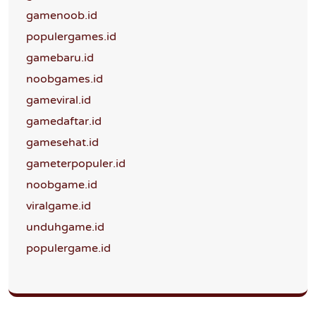
gamenoob.id
populergames.id
gamebaru.id
noobgames.id
gameviral.id
gamedaftar.id
gamesehat.id
gameterpopuler.id
noobgame.id
viralgame.id
unduhgame.id
populergame.id