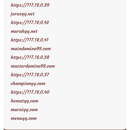
https://117.18.0.39
jurusqq.net
https://117.18.0.42
murahqq.net
https://117.18.0.41
maindomino99.com
https://117.18.0.38
masterdomino99.com
https://117.18.0.37
championqq.com
https://117.18.0.40
hematqq.com
murniqq.com
menuqq.com