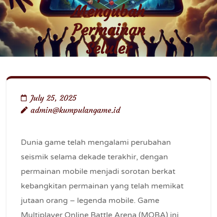
Mengubah
Permainan
Seluler
July 25, 2025
admin@kumpulangame.id
Dunia game telah mengalami perubahan
seismik selama dekade terakhir, dengan
permainan mobile menjadi sorotan berkat
kebangkitan permainan yang telah memikat
jutaan orang – legenda mobile. Game
Multiplayer Online Battle Arena (MOBA) ini