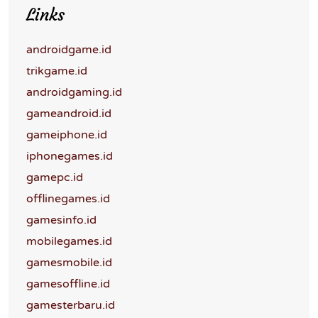
Links
androidgame.id
trikgame.id
androidgaming.id
gameandroid.id
gameiphone.id
iphonegames.id
gamepc.id
offlinegames.id
gamesinfo.id
mobilegames.id
gamesmobile.id
gamesoffline.id
gamesterbaru.id