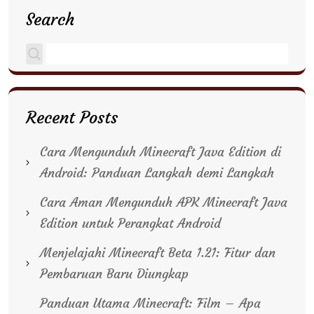
Search
Recent Posts
Cara Mengunduh Minecraft Java Edition di
Android: Panduan Langkah demi Langkah
Cara Aman Mengunduh APK Minecraft Java
Edition untuk Perangkat Android
Menjelajahi Minecraft Beta 1.21: Fitur dan
Pembaruan Baru Diungkap
Panduan Utama Minecraft: Film – Apa