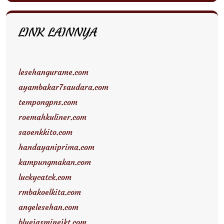
LINK LAINNYA
lesehangurame.com
ayambakar7saudara.com
tempongpns.com
roemahkuliner.com
saoenkkito.com
handayaniprima.com
kampungmakan.com
luckycatck.com
rmbakoelkita.com
angelesehan.com
bluejasminejkt.com