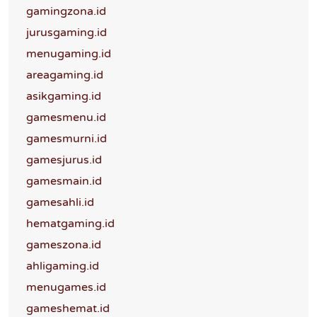
gamingzona.id
jurusgaming.id
menugaming.id
areagaming.id
asikgaming.id
gamesmenu.id
gamesmurni.id
gamesjurus.id
gamesmain.id
gamesahli.id
hematgaming.id
gameszona.id
ahligaming.id
menugames.id
gameshemat.id