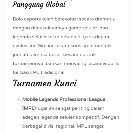
Panggung Global
Bola esports telah berevolusi secara dramatis
dengan dimasukkannya game seluler, dan
legenda seluler telah berada di garis depan
evolusi ini. Gim ini secara konsisten menarik
jumlah pemirsa besar-besaran untuk
turnamennya, bahkan menyaingi acara esports
berbasis PC tradisional.
Turnamen Kunci
Mobile Legends Professional League
(MPL)
: Liga ini sangat penting dalam
adegan legenda seluler kompetitif. Dengan
berbagai divisi regional, MPL sangat