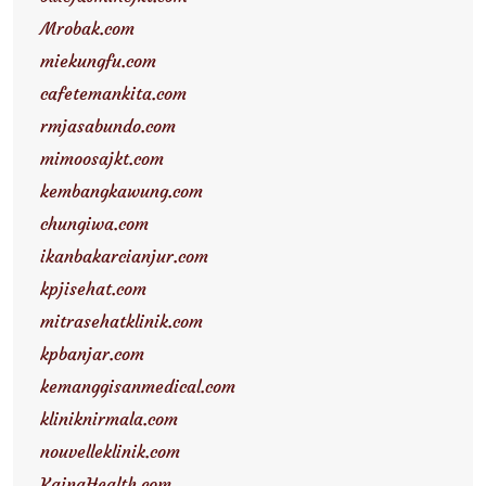
Mrobak.com
miekungfu.com
cafetemankita.com
rmjasabundo.com
mimoosajkt.com
kembangkawung.com
chungiwa.com
ikanbakarcianjur.com
kpjisehat.com
mitrasehatklinik.com
kpbanjar.com
kemanggisanmedical.com
kliniknirmala.com
nouvelleklinik.com
KainaHealth.com