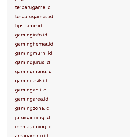
terbarugame.id
terbarugames.id
tipsgame.id
gaminginfo.id
gaminghemat.id
gamingmurni.id
gamingjurus.id
gamingmenu.id
gamingasik.id
gamingahli.id
gamingarea.id
gamingzona.id
jurusgaming.id
menugaming.id
areagaming.id