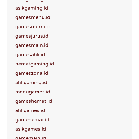
asikgaming.id
gamesmenu.id
gamesmurni.id
gamesjurus.id
gamesmain.id
gamesahli.id
hematgaming.id
gameszona.id
ahligaming.id
menugames.id
gameshemat.id
ahligames.id
gamehemat.id
asikgames.id
gamemain.id