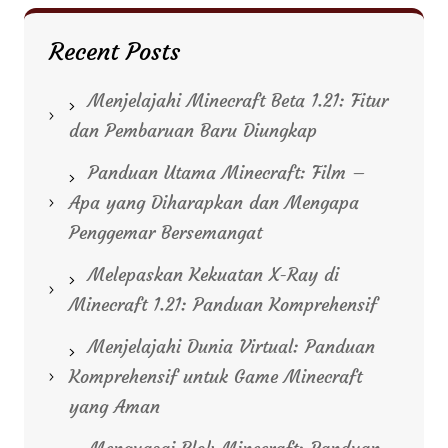
Recent Posts
Menjelajahi Minecraft Beta 1.21: Fitur
dan Pembaruan Baru Diungkap
Panduan Utama Minecraft: Film –
Apa yang Diharapkan dan Mengapa
Penggemar Bersemangat
Melepaskan Kekuatan X-Ray di
Minecraft 1.21: Panduan Komprehensif
Menjelajahi Dunia Virtual: Panduan
Komprehensif untuk Game Minecraft
yang Aman