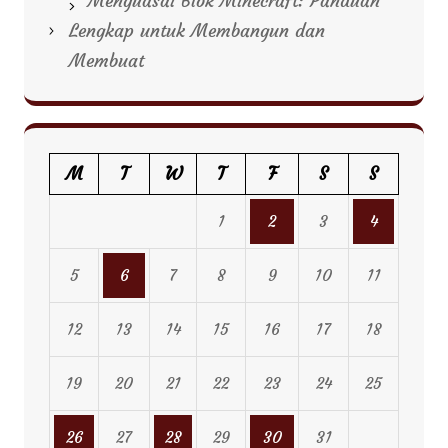
Menguasai Blok Minecraft: Panduan
Lengkap untuk Membangun dan
Membuat
M
T
W
T
F
S
S
1
2
3
4
5
6
7
8
9
10
11
12
13
14
15
16
17
18
19
20
21
22
23
24
25
26
27
28
29
30
31