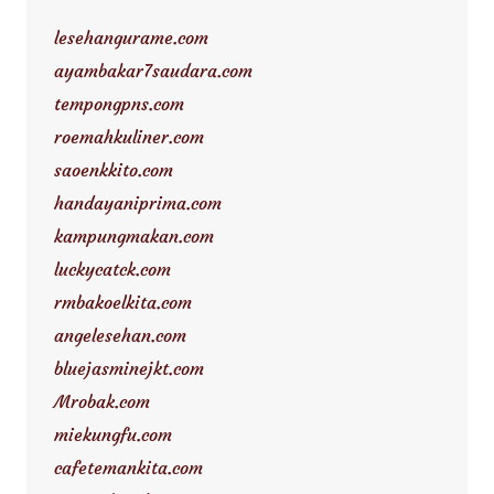
lesehangurame.com
ayambakar7saudara.com
tempongpns.com
roemahkuliner.com
saoenkkito.com
handayaniprima.com
kampungmakan.com
luckycatck.com
rmbakoelkita.com
angelesehan.com
bluejasminejkt.com
Mrobak.com
miekungfu.com
cafetemankita.com