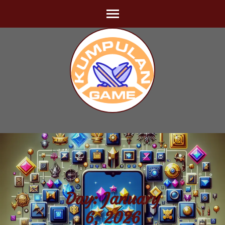
Skip
to
content
(Press
Enter)
Day:
January
6, 2026