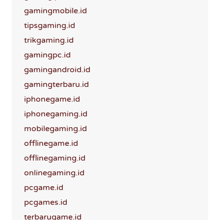
gamingmobile.id
tipsgaming.id
trikgaming.id
gamingpc.id
gamingandroid.id
gamingterbaru.id
iphonegame.id
iphonegaming.id
mobilegaming.id
offlinegame.id
offlinegaming.id
onlinegaming.id
pcgame.id
pcgames.id
terbarugame.id