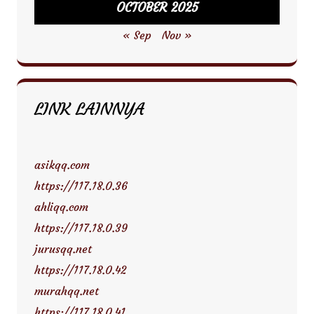
OCTOBER 2025
« Sep
Nov »
LINK LAINNYA
asikqq.com
https://117.18.0.36
ahliqq.com
https://117.18.0.39
jurusqq.net
https://117.18.0.42
murahqq.net
https://117.18.0.41