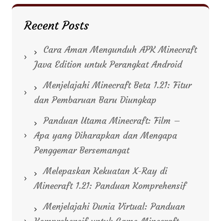
Recent Posts
Cara Aman Mengunduh APK Minecraft
Java Edition untuk Perangkat Android
Menjelajahi Minecraft Beta 1.21: Fitur
dan Pembaruan Baru Diungkap
Panduan Utama Minecraft: Film –
Apa yang Diharapkan dan Mengapa
Penggemar Bersemangat
Melepaskan Kekuatan X-Ray di
Minecraft 1.21: Panduan Komprehensif
Menjelajahi Dunia Virtual: Panduan