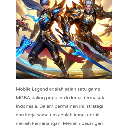
Mobile Legend adalah salah satu game
MOBA paling populer di dunia, termasuk
Indonesia. Dalam permainan ini, strategi
dan kerja sama tim adalah kunci untuk
meraih kemenangan. Memilih pasangan