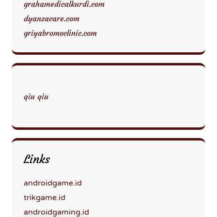
grahamedicalkurdi.com
dyanzacare.com
griyabromoclinic.com
qiu qiu
Links
androidgame.id
trikgame.id
androidgaming.id