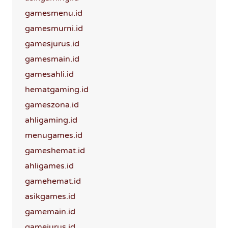
gamesmenu.id
gamesmurni.id
gamesjurus.id
gamesmain.id
gamesahli.id
hematgaming.id
gameszona.id
ahligaming.id
menugames.id
gameshemat.id
ahligames.id
gamehemat.id
asikgames.id
gamemain.id
gamejurus.id