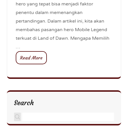
hero yang tepat bisa menjadi faktor
penentu dalam memenangkan
pertandingan. Dalam artikel ini, kita akan
membahas pasangan hero Mobile Legend
terkuat di Land of Dawn. Mengapa Memilih
…
Read More
Search