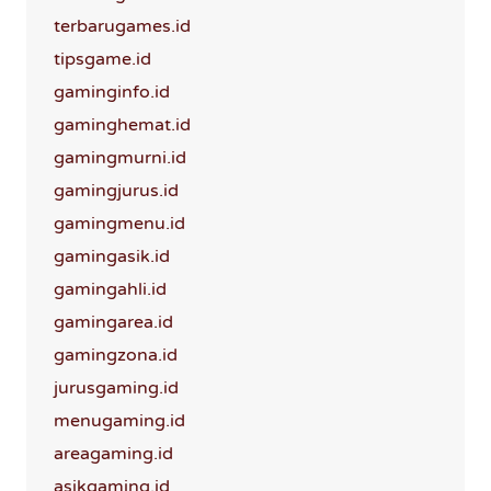
terbarugames.id
tipsgame.id
gaminginfo.id
gaminghemat.id
gamingmurni.id
gamingjurus.id
gamingmenu.id
gamingasik.id
gamingahli.id
gamingarea.id
gamingzona.id
jurusgaming.id
menugaming.id
areagaming.id
asikgaming.id