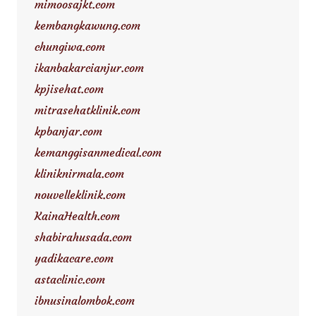
mimoosajkt.com
kembangkawung.com
chungiwa.com
ikanbakarcianjur.com
kpjisehat.com
mitrasehatklinik.com
kpbanjar.com
kemanggisanmedical.com
kliniknirmala.com
nouvelleklinik.com
KainaHealth.com
shabirahusada.com
yadikacare.com
astaclinic.com
ibnusinalombok.com