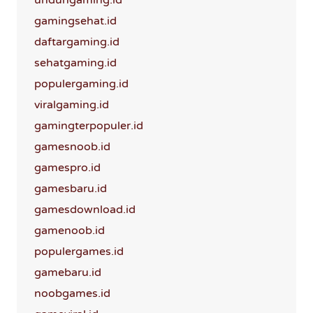
unduhgaming.id
gamingsehat.id
daftargaming.id
sehatgaming.id
populergaming.id
viralgaming.id
gamingterpopuler.id
gamesnoob.id
gamespro.id
gamesbaru.id
gamesdownload.id
gamenoob.id
populergames.id
gamebaru.id
noobgames.id