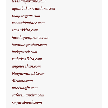
lesehangurame.com
ayambakar7saudara.com
tempongpns.com
roemahkuliner.com
saoenkkito.com
handayaniprima.com
kampungmakan.com
luckycatck.com
rmbakoelkita.com
angelesehan.com
bluejasminejkt.com
Mrobak.com
miekungfu.com
cafetemankita.com
rmjasabundo.com