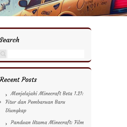
Search
Recent Posts
Menjelajahi Minecraft Beta 1.21:
Fitur dan Pembaruan Baru
Diungkap
Panduan Utama Minecraft: Film