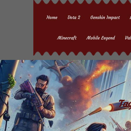
Skip
to
Home
Dota 2
Genshin Impact
content
(Press
Minecraft
Mobile Legend
Val
Enter)
Ta