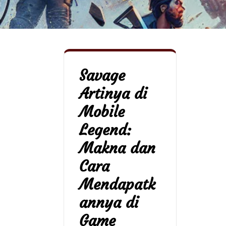
Savage
Artinya di
Mobile
Legend:
Makna dan
Cara
Mendapatk
annya di
Game