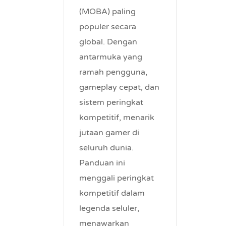
(MOBA) paling
populer secara
global. Dengan
antarmuka yang
ramah pengguna,
gameplay cepat, dan
sistem peringkat
kompetitif, menarik
jutaan gamer di
seluruh dunia.
Panduan ini
menggali peringkat
kompetitif dalam
legenda seluler,
menawarkan