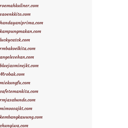
roemahkuliner.com
saoenkkito.com
handayaniprima.com
kampungmakan.com
luckycatck.com
rmbakoelkita.com
angelesehan.com
bluejasminejkt.com
Mrobak.com
miekungfu.com
cafetemankita.com
rmjasabundo.com
mimoosajkt.com
kembangkawung.com
chungiwa.com