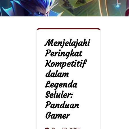
Menjelajahi
Peringkat
Kompetitif
dalam
Legenda
Seluler:
Panduan
Gamer