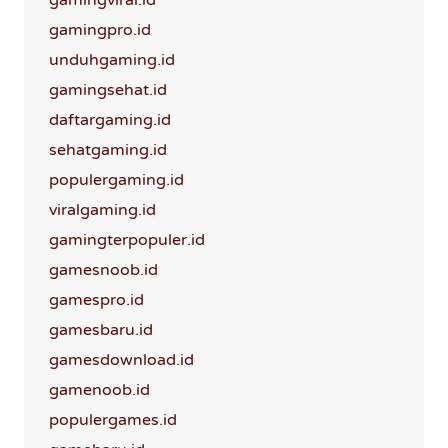
gamingviral.id
gamingpro.id
unduhgaming.id
gamingsehat.id
daftargaming.id
sehatgaming.id
populergaming.id
viralgaming.id
gamingterpopuler.id
gamesnoob.id
gamespro.id
gamesbaru.id
gamesdownload.id
gamenoob.id
populergames.id