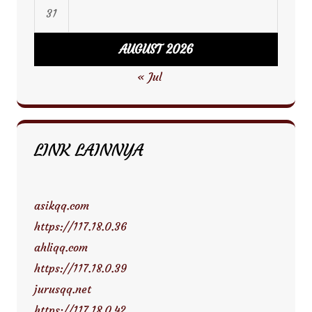
31
AUGUST 2026
« Jul
LINK LAINNYA
asikqq.com
https://117.18.0.36
ahliqq.com
https://117.18.0.39
jurusqq.net
https://117.18.0.42