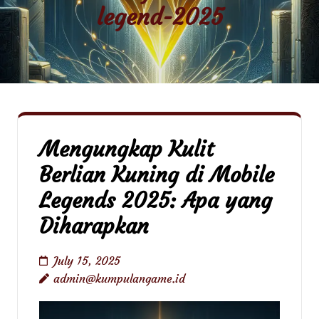
legend-2025
Mengungkap Kulit
Berlian Kuning di Mobile
Legends 2025: Apa yang
Diharapkan
July 15, 2025
admin@kumpulangame.id