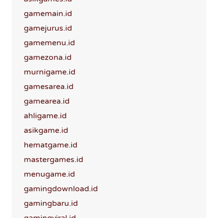
gamemain.id
gamejurus.id
gamemenu.id
gamezona.id
murnigame.id
gamesarea.id
gamearea.id
ahligame.id
asikgame.id
hematgame.id
mastergames.id
menugame.id
gamingdownload.id
gamingbaru.id