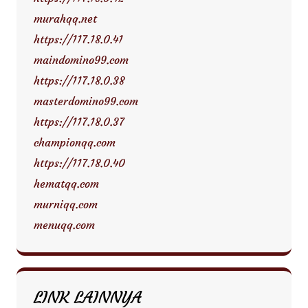
murahqq.net
https://117.18.0.41
maindomino99.com
https://117.18.0.38
masterdomino99.com
https://117.18.0.37
championqq.com
https://117.18.0.40
hematqq.com
murniqq.com
menuqq.com
LINK LAINNYA