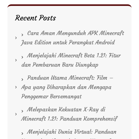
Recent Posts
Cara Aman Mengunduh APK Minecraft
Java Edition untuk Perangkat Android
Menjelajahi Minecraft Beta 1.21: Fitur
dan Pembaruan Baru Diungkap
Panduan Utama Minecraft: Film –
Apa yang Diharapkan dan Mengapa
Penggemar Bersemangat
Melepaskan Kekuatan X-Ray di
Minecraft 1.21: Panduan Komprehensif
Menjelajahi Dunia Virtual: Panduan