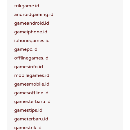
trikgame.id
androidgaming.id
gameandroid.id
gameiphone.id
iphonegames.id
gamepc.id
offlinegames.id
gamesinfo.id
mobilegames.id
gamesmobile.id
gamesoffline.id
gamesterbaru.id
gamestips.id
gameterbaru.id
gamestrik.id