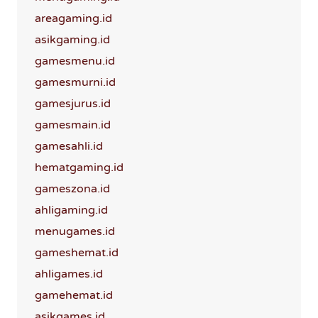
areagaming.id
asikgaming.id
gamesmenu.id
gamesmurni.id
gamesjurus.id
gamesmain.id
gamesahli.id
hematgaming.id
gameszona.id
ahligaming.id
menugames.id
gameshemat.id
ahligames.id
gamehemat.id
asikgames.id