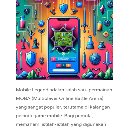
Mobile Legend adalah salah satu permainan
MOBA (Multiplayer Online Battle Arena)
yang sangat populer, terutama di kalangan
pecinta game mobile. Bagi pemula,
memahami istilah-istilah yang digunakan