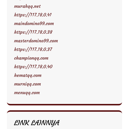
murahqq.net
https://117.18.0.41
maindomino99.com
https://117.18.0.38
masterdomino99.com
https://117.18.0.37
championqq.com
https://117.18.0.40
hematqq.com
murniqq.com
menuqq.com
LINK LAINNYA