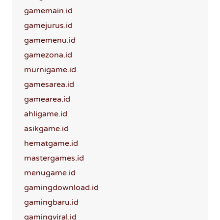
gamemain.id
gamejurus.id
gamemenu.id
gamezona.id
murnigame.id
gamesarea.id
gamearea.id
ahligame.id
asikgame.id
hematgame.id
mastergames.id
menugame.id
gamingdownload.id
gamingbaru.id
gamingviral.id