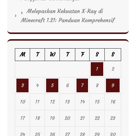
Melepaskan Kekuatan X-Ray di
Minecraft 1.21: Panduan Komprehensif
M
T
W
T
F
S
S
1
2
3
4
5
6
7
8
9
10
11
12
13
14
15
16
17
18
19
20
21
22
23
24
25
26
27
28
29
30