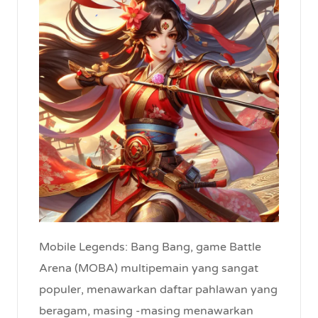
Mobile Legends: Bang Bang, game Battle
Arena (MOBA) multipemain yang sangat
populer, menawarkan daftar pahlawan yang
beragam, masing -masing menawarkan