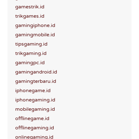
gamestrik.id
trikgames.id
gamingiphone.id
gamingmobile.id
tipsgaming.id
trikgaming.id
gamingpc.id
gamingandroid.id
gamingterbaru.id
iphonegame.id
iphonegaming.id
mobilegaming.id
offlinegame.id
offlinegaming.id
onlinegaming.id