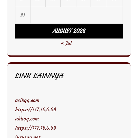
31
AUGUST 2026
« Jul
LINK LAINNYA
asikqq.com
https://117.18.0.36
ahliqq.com
https://117.18.0.39
jurusqq.net