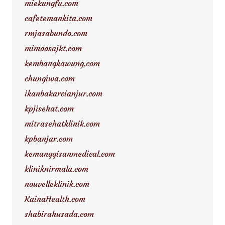
miekungfu.com
cafetemankita.com
rmjasabundo.com
mimoosajkt.com
kembangkawung.com
chungiwa.com
ikanbakarcianjur.com
kpjisehat.com
mitrasehatklinik.com
kpbanjar.com
kemanggisanmedical.com
kliniknirmala.com
nouvelleklinik.com
KainaHealth.com
shabirahusada.com