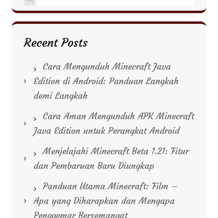
Recent Posts
Cara Mengunduh Minecraft Java
Edition di Android: Panduan Langkah
demi Langkah
Cara Aman Mengunduh APK Minecraft
Java Edition untuk Perangkat Android
Menjelajahi Minecraft Beta 1.21: Fitur
dan Pembaruan Baru Diungkap
Panduan Utama Minecraft: Film –
Apa yang Diharapkan dan Mengapa
Penggemar Bersemangat