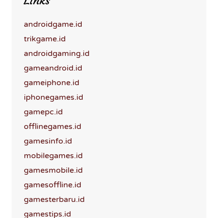
Links
androidgame.id
trikgame.id
androidgaming.id
gameandroid.id
gameiphone.id
iphonegames.id
gamepc.id
offlinegames.id
gamesinfo.id
mobilegames.id
gamesmobile.id
gamesoffline.id
gamesterbaru.id
gamestips.id