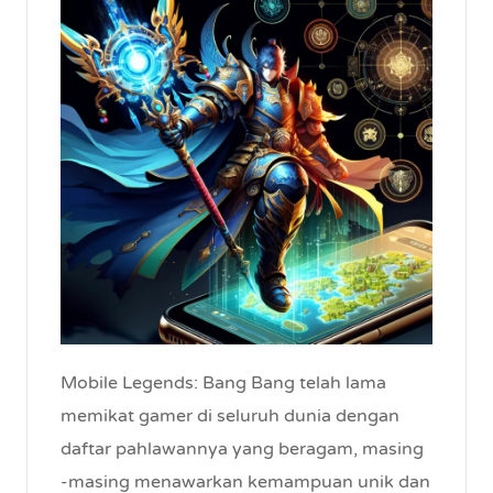
Mobile Legends: Bang Bang telah lama
memikat gamer di seluruh dunia dengan
daftar pahlawannya yang beragam, masing
-masing menawarkan kemampuan unik dan