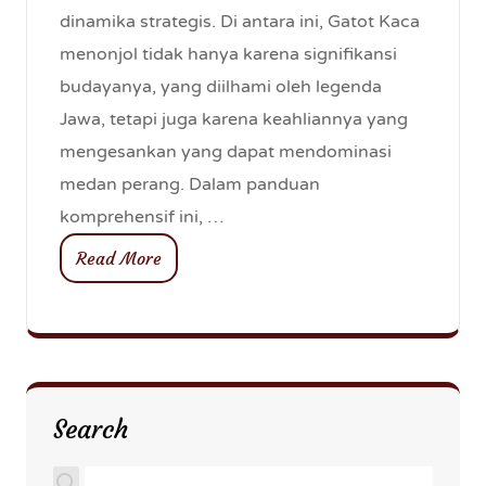
dinamika strategis. Di antara ini, Gatot Kaca
menonjol tidak hanya karena signifikansi
budayanya, yang diilhami oleh legenda
Jawa, tetapi juga karena keahliannya yang
mengesankan yang dapat mendominasi
medan perang. Dalam panduan
komprehensif ini, …
Read More
Search