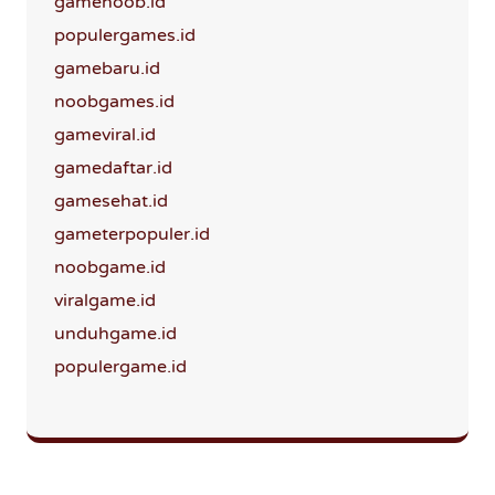
gamenoob.id
populergames.id
gamebaru.id
noobgames.id
gameviral.id
gamedaftar.id
gamesehat.id
gameterpopuler.id
noobgame.id
viralgame.id
unduhgame.id
populergame.id