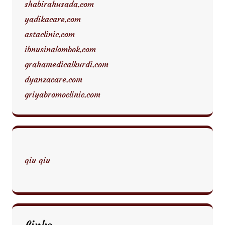
shabirahusada.com
yadikacare.com
astaclinic.com
ibnusinalombok.com
grahamedicalkurdi.com
dyanzacare.com
griyabromoclinic.com
qiu qiu