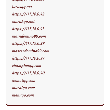
jurusqq.net
https://117.18.0.42
murahqq.net
https://117.18.0.41
maindomino99.com
https://117.18.0.38
masterdomino99.com
https://117.18.0.37
championqq.com
https://117.18.0.40
hematqq.com
murniqq.com
menuqq.com