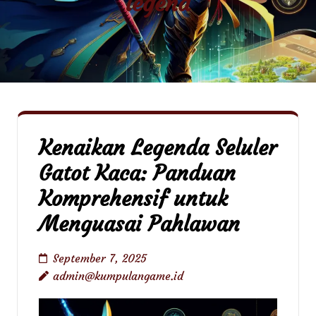
legend
Kenaikan Legenda Seluler
Gatot Kaca: Panduan
Komprehensif untuk
Menguasai Pahlawan
September 7, 2025
admin@kumpulangame.id