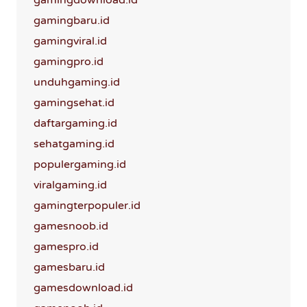
gamingdownload.id
gamingbaru.id
gamingviral.id
gamingpro.id
unduhgaming.id
gamingsehat.id
daftargaming.id
sehatgaming.id
populergaming.id
viralgaming.id
gamingterpopuler.id
gamesnoob.id
gamespro.id
gamesbaru.id
gamesdownload.id