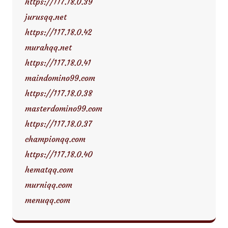
https://117.18.0.39
jurusqq.net
https://117.18.0.42
murahqq.net
https://117.18.0.41
maindomino99.com
https://117.18.0.38
masterdomino99.com
https://117.18.0.37
championqq.com
https://117.18.0.40
hematqq.com
murniqq.com
menuqq.com