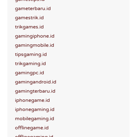
gameterbaru.id
gamestrik.id
trikgames.id
gamingiphone.id
gamingmobile.id
tipsgaming.id
trikgaming.id
gamingpc.id
gamingandroid.id
gamingterbaru.id
iphonegame.id
iphonegaming.id
mobilegaming.id
offlinegame.id