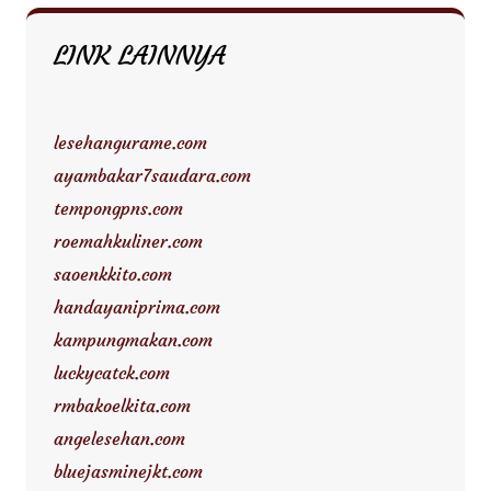
LINK LAINNYA
lesehangurame.com
ayambakar7saudara.com
tempongpns.com
roemahkuliner.com
saoenkkito.com
handayaniprima.com
kampungmakan.com
luckycatck.com
rmbakoelkita.com
angelesehan.com
bluejasminejkt.com