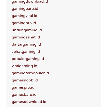
gamingdownload.id
gamingbaru.id
gamingviral.id
gamingpro.id
unduhgaming.id
gamingsehat.id
daftargaming.id
sehatgaming.id
populergaming.id
viralgaming.id
gamingterpopuler.id
gamesnoob.id
gamespro.id
gamesbaru.id
gamesdownload.id