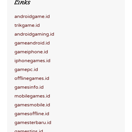
Links
androidgame.id
trikgame.id
androidgaming.id
gameandroid.id
gameiphone.id
iphonegames.id
gamepc.id
offlinegames.id
gamesinfo.id
mobilegames.id
gamesmobile.id
gamesoffline.id
gamesterbaru.id
gamestips.id