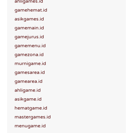
ahligames.id
gamehemat.id
asikgames.id
gamemain.id
gamejurus.id
gamemenu.id
gamezona.id
murnigame.id
gamesarea.id
gamearea.id
ahligame.id
asikgame.id
hematgame.id
mastergames.id
menugame.id