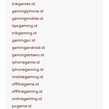
trikgames.id
gamingiphone.id
gamingmobile.id
tipsgaming.id
trikgaming.id
gamingpc.id
gamingandroid.id
gamingterbaru.id
iphonegame.id
iphonegaming.id
mobilegaming.id
offlinegame.id
offlinegaming.id
onlinegaming.id
pcgame.id