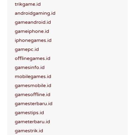
trikgame.id
androidgaming.id
gameandroid.id
gameiphone.id
iphonegames.id
gamepc.id
offlinegames.id
gamesinfo.id
mobilegames.id
gamesmobile.id
gamesoffline.id
gamesterbaru.id
gamestips.id
gameterbaru.id
gamestrik.id