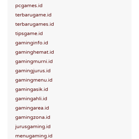
pcgames.id
terbarugame.id
terbarugames.id
tipsgame.id
gaminginfo.id
gaminghemat.id
gamingmurni.id
gamingjurus.id
gamingmenu.id
gamingasik.id
gamingahli.id
gamingarea.id
gamingzona.id
jurusgaming.id
menugaming.id