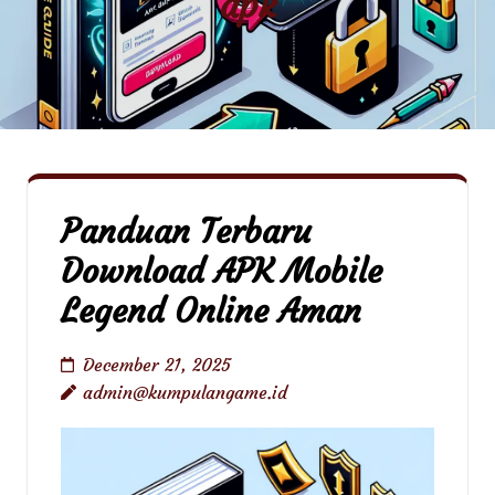
apk
Panduan Terbaru
Download APK Mobile
Legend Online Aman
December 21, 2025
admin@kumpulangame.id