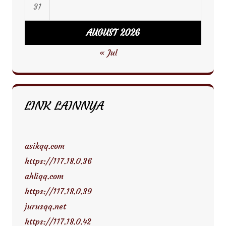
31
AUGUST 2026
« Jul
LINK LAINNYA
asikqq.com
https://117.18.0.36
ahliqq.com
https://117.18.0.39
jurusqq.net
https://117.18.0.42