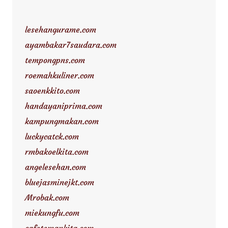
lesehangurame.com
ayambakar7saudara.com
tempongpns.com
roemahkuliner.com
saoenkkito.com
handayaniprima.com
kampungmakan.com
luckycatck.com
rmbakoelkita.com
angelesehan.com
bluejasminejkt.com
Mrobak.com
miekungfu.com