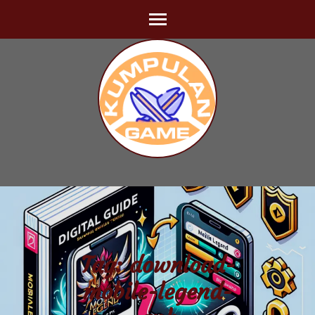
Skip
to
content
(Press
Enter)
Tag:
download-
mobile-legend-