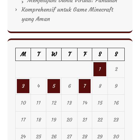
Menjelajahi Dunia Virtual: Panduan
Komprehensif untuk Game Minecraft
yang Aman
M
T
W
T
F
S
S
1
2
3
4
5
6
7
8
9
10
11
12
13
14
15
16
17
18
19
20
21
22
23
24
25
26
27
28
29
30