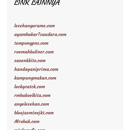
LINK LAINNYA
lesehangurame.com
ayambakar7saudara.com
tempongpns.com
roemahkuliner.com
saoenkkito.com
handayaniprima.com
kampungmakan.com
luckycatck.com
rmbakoelkita.com
angelesehan.com
bluejasminejkt.com
Mrobak.com