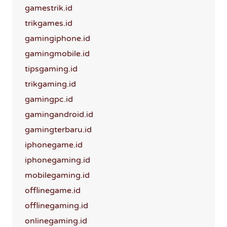
gamestrik.id
trikgames.id
gamingiphone.id
gamingmobile.id
tipsgaming.id
trikgaming.id
gamingpc.id
gamingandroid.id
gamingterbaru.id
iphonegame.id
iphonegaming.id
mobilegaming.id
offlinegame.id
offlinegaming.id
onlinegaming.id