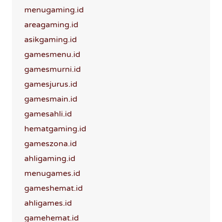
menugaming.id
areagaming.id
asikgaming.id
gamesmenu.id
gamesmurni.id
gamesjurus.id
gamesmain.id
gamesahli.id
hematgaming.id
gameszona.id
ahligaming.id
menugames.id
gameshemat.id
ahligames.id
gamehemat.id