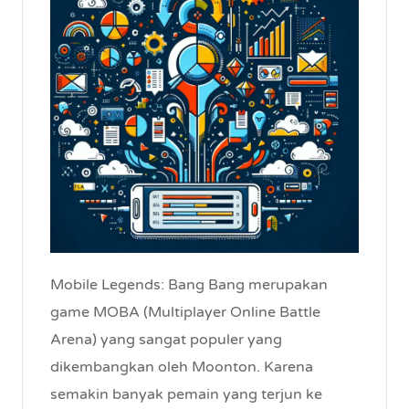
Mobile Legends: Bang Bang merupakan
game MOBA (Multiplayer Online Battle
Arena) yang sangat populer yang
dikembangkan oleh Moonton. Karena
semakin banyak pemain yang terjun ke