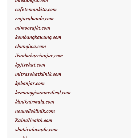
miekungfu.com
cafetemankita.com
rmjasabundo.com
mimoosajkt.com
kembangkawung.com
chungiwa.com
ikanbakarcianjur.com
kpjisehat.com
mitrasehatklinik.com
kpbanjar.com
kemanggisanmedical.com
kliniknirmala.com
nouvelleklinik.com
KainaHealth.com
shabirahusada.com