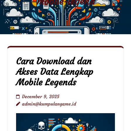
mobile-legend
Cara Download dan
Akses Data Lengkap
Mobile Legends
December 9, 2025
admin@kumpulangame.id