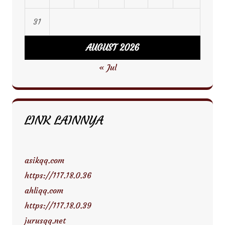
31
AUGUST 2026
« Jul
LINK LAINNYA
asikqq.com
https://117.18.0.36
ahliqq.com
https://117.18.0.39
jurusqq.net