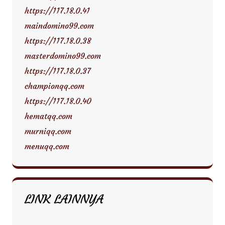
https://117.18.0.41
maindomino99.com
https://117.18.0.38
masterdomino99.com
https://117.18.0.37
championqq.com
https://117.18.0.40
hematqq.com
murniqq.com
menuqq.com
LINK LAINNYA