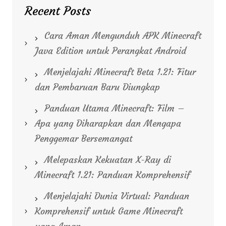
Recent Posts
Cara Aman Mengunduh APK Minecraft
Java Edition untuk Perangkat Android
Menjelajahi Minecraft Beta 1.21: Fitur
dan Pembaruan Baru Diungkap
Panduan Utama Minecraft: Film –
Apa yang Diharapkan dan Mengapa
Penggemar Bersemangat
Melepaskan Kekuatan X-Ray di
Minecraft 1.21: Panduan Komprehensif
Menjelajahi Dunia Virtual: Panduan
Komprehensif untuk Game Minecraft