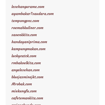
lesehangurame.com
ayambakar7saudara.com
tempongpns.com
roemahkuliner.com
saoenkkito.com
handayaniprima.com
kampungmakan.com
luckycatck.com
rmbakoelkita.com
angelesehan.com
bluejasminejkt.com
Mrobak.com
miekungfu.com
cafetemankita.com