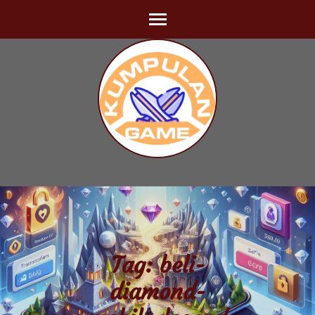
Skip
to
content
(Press
Enter)
Tag:
beli-
diamond-