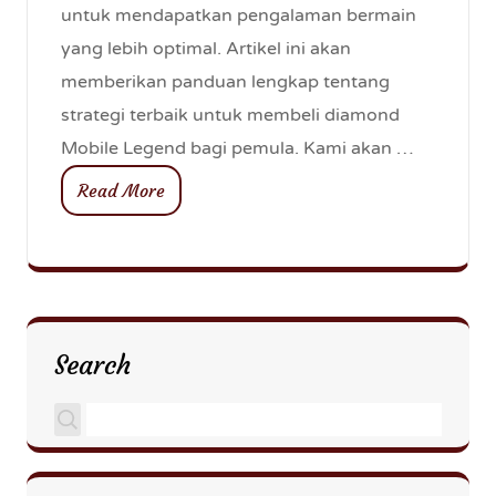
untuk mendapatkan pengalaman bermain
yang lebih optimal. Artikel ini akan
memberikan panduan lengkap tentang
strategi terbaik untuk membeli diamond
Mobile Legend bagi pemula. Kami akan …
Read More
Search