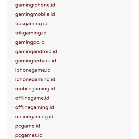
gamingiphone.id
gamingmobile.id
tipsgaming.id
trikgaming.id
gamingpc.id
gamingandroid.id
gamingterbaru.id
iphonegame.id
iphonegaming.id
mobilegaming.id
offlinegame.id
offlinegaming.id
onlinegaming.id
pcgame.id
pcgames.id