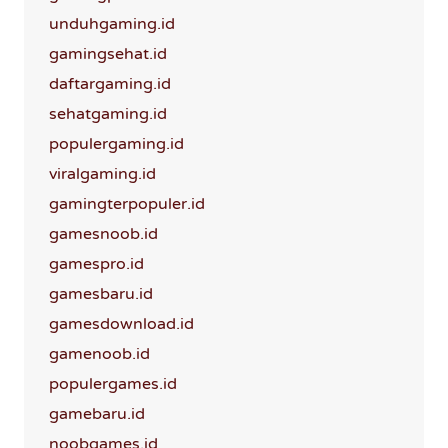
unduhgaming.id
gamingsehat.id
daftargaming.id
sehatgaming.id
populergaming.id
viralgaming.id
gamingterpopuler.id
gamesnoob.id
gamespro.id
gamesbaru.id
gamesdownload.id
gamenoob.id
populergames.id
gamebaru.id
noobgames.id