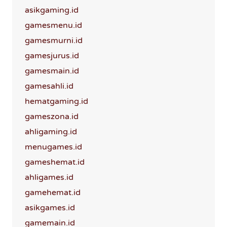
asikgaming.id
gamesmenu.id
gamesmurni.id
gamesjurus.id
gamesmain.id
gamesahli.id
hematgaming.id
gameszona.id
ahligaming.id
menugames.id
gameshemat.id
ahligames.id
gamehemat.id
asikgames.id
gamemain.id