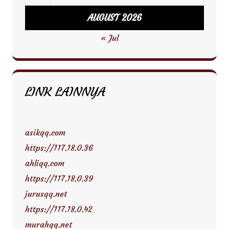
AUGUST 2026
« Jul
LINK LAINNYA
asikqq.com
https://117.18.0.36
ahliqq.com
https://117.18.0.39
jurusqq.net
https://117.18.0.42
murahqq.net