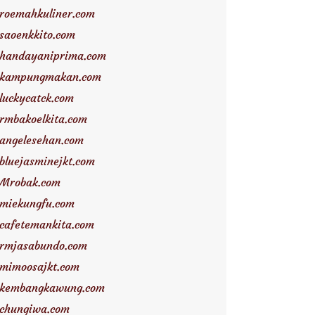
roemahkuliner.com
saoenkkito.com
handayaniprima.com
kampungmakan.com
luckycatck.com
rmbakoelkita.com
angelesehan.com
bluejasminejkt.com
Mrobak.com
miekungfu.com
cafetemankita.com
rmjasabundo.com
mimoosajkt.com
kembangkawung.com
chungiwa.com