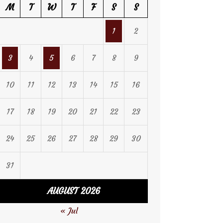
M
T
W
T
F
S
S
1
2
3
4
5
6
7
8
9
10
11
12
13
14
15
16
17
18
19
20
21
22
23
24
25
26
27
28
29
30
31
AUGUST 2026
« Jul