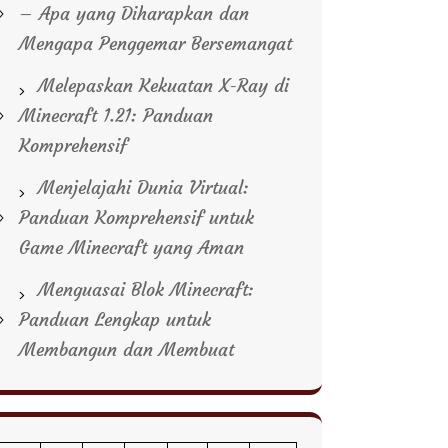
– Apa yang Diharapkan dan
Mengapa Penggemar Bersemangat
Melepaskan Kekuatan X-Ray di
Minecraft 1.21: Panduan
Komprehensif
Menjelajahi Dunia Virtual:
Panduan Komprehensif untuk
Game Minecraft yang Aman
Menguasai Blok Minecraft:
Panduan Lengkap untuk
Membangun dan Membuat